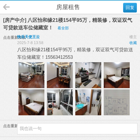
房屋租售
回复
[房产中介] 八区怡和缘21楼154平95万，精装修，双证双气
可贷款送车位储藏室！
看全部
快乐天使王云
楼主
点击重新加载
2025-7-8 13:58
收藏
八区怡和缘21楼154平95万，精装修，双证双气可贷款送
车位储藏室！15563412553
点击重新加载