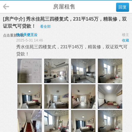
房屋租售
回复
[房产中介] 秀水佳苑三四楼复式，231平145万，精装修，双
证双气可贷款！
看全部
快乐天使王云
楼主
点击重新加载
2025-5-31 14:46
收藏
秀水佳苑三四楼复式，231平145万，精装修，双证双气可
贷款！