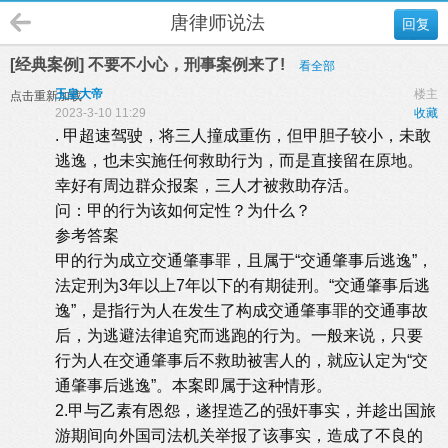
唐律师说法
回复
[经典案例] 不要不小心，刑事案例来了!
看全部
玉皇大帝
楼主
点击重新加载
2023-3-10 11:29
收藏
. 甲超速驾驶，将三人撞成重伤，但甲胆子较小，未敢
逃逸，也未实施任何救助行为，而是直接留在原地。
幸好有周边群众报案，三人才被救助存活。
问：甲的行为该如何定性？为什么？
参考答案
甲的行为成立交通肇事罪，且属于“交通肇事后逃逸”，
法定刑为3年以上7年以下的有期徒刑。“交通肇事后逃
逸”，是指行为人在发生了构成交通肇事罪的交通事故
后，为逃避法律追究而逃跑的行为。一般来说，只要
行为人在交通肇事后不救助被害人的，就应认定为“交
通肇事后逃逸”。本案即属于这种情形。
2.甲与乙素有恩怨，遂捏造乙的强奸事实，并趁出国旅
游期间向外国司法机关举报了该事实，造成了不良的