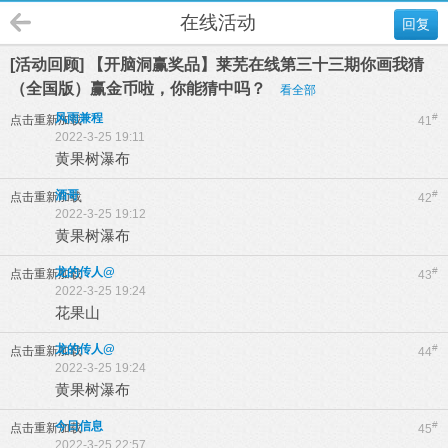
在线活动
回复
[活动回顾] 【开脑洞赢奖品】莱芜在线第三十三期你画我猜
（全国版）赢金币啦，你能猜中吗？
看全部
风雨兼程
#
点击重新加载
41
2022-3-25 19:11
黄果树瀑布
酒哥
#
点击重新加载
42
2022-3-25 19:12
黄果树瀑布
龙的传人@
#
点击重新加载
43
2022-3-25 19:24
花果山
龙的传人@
#
点击重新加载
44
2022-3-25 19:24
黄果树瀑布
今日信息
#
点击重新加载
45
2022-3-25 22:57