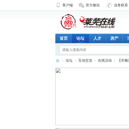
客户端
官方微信
业务联系 1
首页
论坛
人才
房产
论坛
互动交流
在线活动
【开脑
济
»
›
›
›