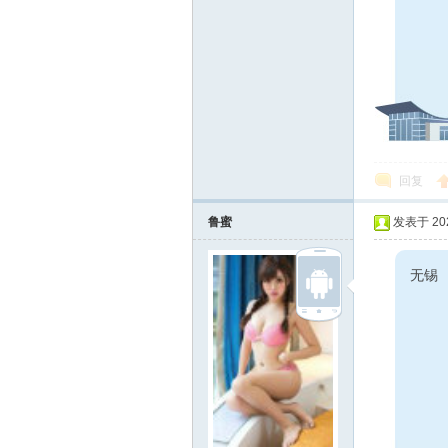
回复
鲁蜜
发表于 2022
无