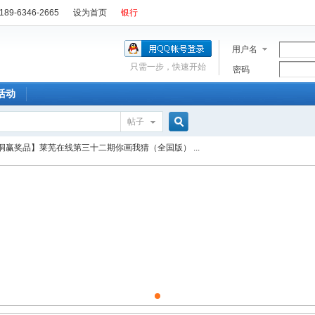
89-6346-2665
设为首页
银行
用户名
只需一步，快速开始
密码
活动
帖子
搜
洞赢奖品】莱芜在线第三十二期你画我猜（全国版） ...
索