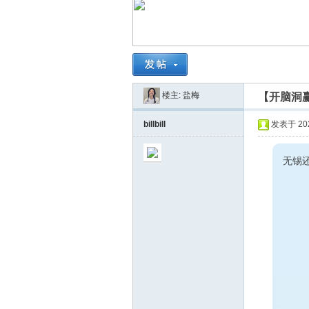
南
楼主:
盐梅
【开脑洞
billbill
发表于 2022
无锡
在