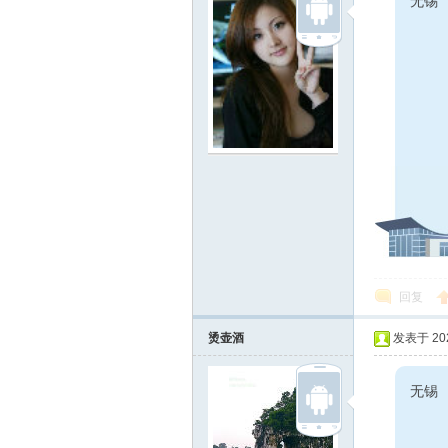
无
回复
烫壶酒
发表于 2022
无