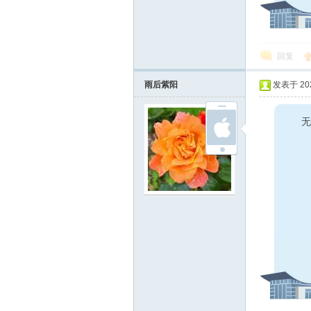
线
回复
雨后紫阳
发表于 2022
无
莱
芜