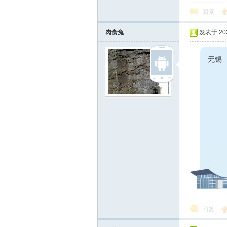
回复
肉食兔
发表于 2022
在
线
回复