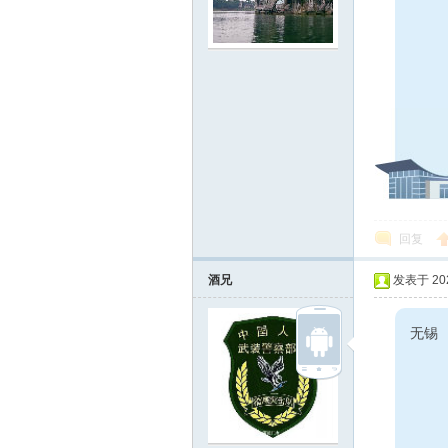
回复
酒兄
发表于 2022
无