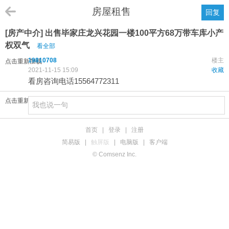
房屋租售
回复
[房产中介] 出售毕家庄龙兴花园一楼100平方68万带车库小产
权双气
看全部
19810708
楼主
点击重新加载
2021-11-15 15:09
收藏
看房咨询电话15564772311
点击重新加载
首页
|
登录
|
注册
简易版
|
触屏版
|
电脑版
|
客户端
© Comsenz Inc.