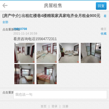
房屋租售
回复
[房产中介] 出租红楼巷4楼精装家具家电齐全月租金900元
看
全部
19810708
楼主
点击重新加载
2021-11-14 20:59
收藏
看房咨询电话15564772311
点击重新加载
首页
|
登录
|
注册