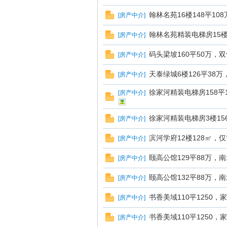
线
翰林名苑16楼148平1
[
房产中介
]
翰林名苑精装电梯房15楼
[
房产中介
]
码头梁坡160平50万
[
房产中介
]
天泰绿城6楼126平38
[
房产中介
]
徐家河精装电梯房158
[
房产中介
]
莱
徐家河精装电梯房3楼15
[
房产中介
]
滨河学府12楼128㎡
[
房产中介
]
颐高公馆129平88万
[
房产中介
]
颐高公馆132平88万
[
房产中介
]
书香美域110平1250
[
房产中介
]
芜
书香美域110平1250
[
房产中介
]