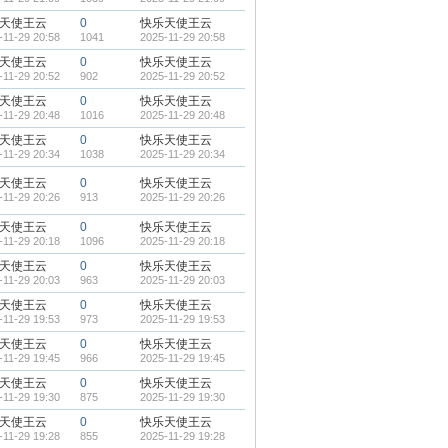
天使王云
0
快乐天使王云
-11-29 20:58
1041
2025-11-29 20:58
天使王云
0
快乐天使王云
-11-29 20:52
902
2025-11-29 20:52
天使王云
0
快乐天使王云
-11-29 20:48
1016
2025-11-29 20:48
天使王云
0
快乐天使王云
-11-29 20:34
1038
2025-11-29 20:34
天使王云
0
快乐天使王云
-11-29 20:26
913
2025-11-29 20:26
天使王云
0
快乐天使王云
-11-29 20:18
1096
2025-11-29 20:18
天使王云
0
快乐天使王云
-11-29 20:03
963
2025-11-29 20:03
天使王云
0
快乐天使王云
-11-29 19:53
973
2025-11-29 19:53
天使王云
0
快乐天使王云
-11-29 19:45
966
2025-11-29 19:45
天使王云
0
快乐天使王云
-11-29 19:30
875
2025-11-29 19:30
天使王云
0
快乐天使王云
-11-29 19:28
855
2025-11-29 19:28