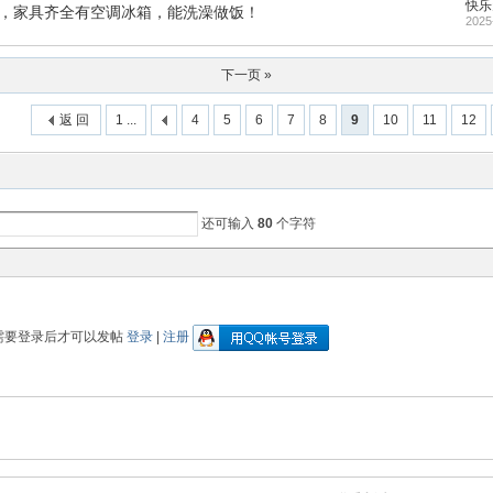
快乐
66，家具齐全有空调冰箱，能洗澡做饭！
2025
下一页 »
返 回
1 ...
4
5
6
7
8
9
10
11
12
还可输入
80
个字符
需要登录后才可以发帖
登录
|
注册