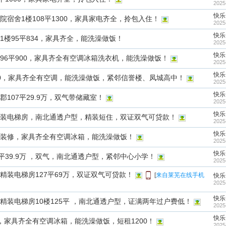
2025
快乐
宿舍1楼108平1300，家具家电齐全，拎包入住！
2025
快乐
1楼95平834，家具齐全，能洗澡做饭！
2025
快乐
96平900，家具齐全有空调冰箱洗衣机，能洗澡做饭！
2025
快乐
450，家具齐全有空调，能洗澡做饭，紧邻信誉楼、凤城高中！
2025
快乐
107平29.9万，双气带储藏室！
2025
快乐
装电梯房，南北通透户型，精装短住，双证双气可贷款！
2025
快乐
，精装修，家具齐全有空调冰箱，能洗澡做饭！
2025
快乐
平39.9万 ，双气，南北通透户型，紧邻中心小学！
2025
精装电梯房127平69万，双证双气可贷款！
[
来自莱芜在线手机
快乐
2025
快乐
精装电梯房10楼125平 ，南北通透户型，证满两年过户费低！
2025
快乐
00，家具齐全有空调冰箱，能洗澡做饭，短租1200！
2025