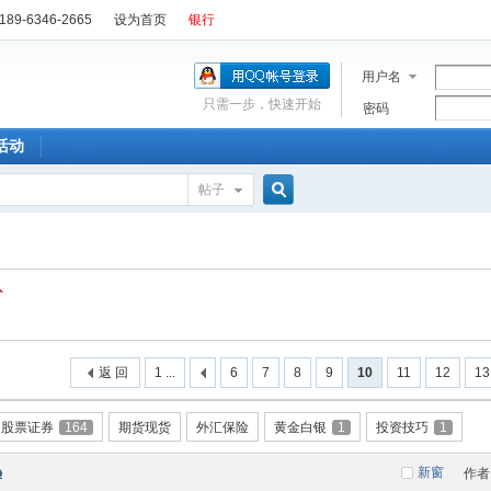
89-6346-2665
设为首页
银行
用户名
只需一步，快速开始
密码
活动
帖子
搜
索
返 回
1 ...
6
7
8
9
10
11
12
13
股票证券
164
期货现货
外汇保险
黄金白银
1
投资技巧
1
新窗
作者