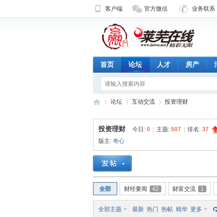
客户端
官方微信
业务联系 1
首页
论坛
人才
房产
论坛
互动交流
投资理财
投资理财
今日:
0
|
主题:
507
|
排名:
37
版主:
奇心
济
»
›
›
全部
财经要闻
42
财富交流
1
全部主题
最新
热门
热帖
精华
更多