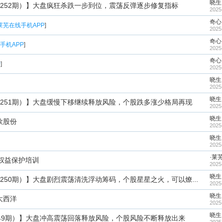
晓生
252期）】大盘疯狂杀跌一步到位，震荡反弹逐步修复指标
2025
奇心
莱芜在线手机APP
]
2025
奇心
手机APP
]
2025
奇心
P
]
2025
晓生
2025
晓生
251期）】大盘缓慢下移继续释放风险，个股跌多涨少格局再现
2025
晓生
欣股份
2025
晓生
2025
·莱
权益保护培训
2025
晓生
250期）】大盘剧烈震荡清洗浮动筹码，个股星星之火，可以燎...
2025
晓生
大西洋
2025
晓生
49期）】大盘冲高震荡回落释放风险，个股风险不断释放出来