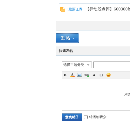
【异动股点评】60030
[
股票证券
]
快速发帖
选择主题分类
您
转播给听众
发表帖子