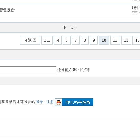
2025
晓生
0维维股份
2025
下一页 »
返 回
1 ...
6
7
8
9
10
11
12
13
还可输入
80
个字符
需要登录后才可以发帖
登录
|
注册