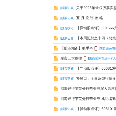
线
关于2025年含权股票实
[
股票证券
]
五 月 投 资 攻 略
[
股票证券
]
【异动股点评】601566
[
投资技巧
]
【本周汇总之十四（总第
[
股票证券
]
【股市知识】换手率
[
来自莱芜在
莱
股市五大铁律
[
来自莱芜在线手机A
【异动股点评】60081
[
股票证券
]
补缺口，个股反弹行情诠
[
股票证券
]
威海银行莱芜分行营业部深入高庄镇
威海银行莱芜分行营业部 成功堵
芜
【异动股点评】60310
[
股票证券
]