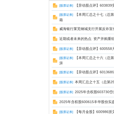
【异动股点评】60383
[
股票证券
]
南
【本周汇总之十七（总第
[
股票证券
]
藉
威海银行莱芜钢城支行开展反诈宣
近期或者未来的热点: 资产并购重
【异动股点评】600558
[
股票证券
]
【本周汇总之十六（总第2
[
股票证券
]
湃
在
【异动股点评】60136
[
股票证券
]
本周汇总之十五（总第2
[
股票证券
]
2025年含权股60373
[
股票证券
]
2025年含权股600615丰华股份
【每月金股】600986浙
[
股票证券
]