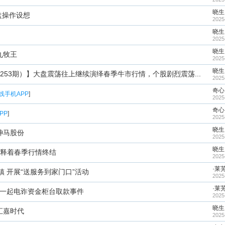
晓生
盘操作设想
2025
晓生
2025
晓生
九牧王
2025
晓生
253期）】大盘震荡往上继续演绎春季牛市行情，个股剧烈震荡...
2025
奇心
线手机APP
]
2025
奇心
PP
]
2025
晓生
0神马股份
2025
晓生
释着春季行情终结
2025
·莱
 开展“送服务到家门口”活动
2025
·莱
截一起电诈资金柜台取款事件
2025
晓生
1汇嘉时代
2025