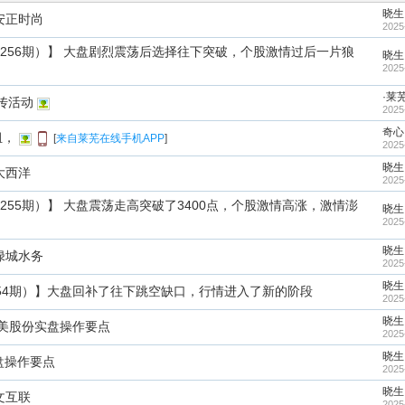
晓生
9安正时尚
2025
256期）】 大盘剧烈震荡后选择往下突破，个股激情过后一片狼
晓生
2025
·莱
传活动
2025
奇心
组，
[
来自莱芜在线手机APP
]
2025
晓生
大西洋
2025
55期）】 大盘震荡走高突破了3400点，个股激情高涨，激情澎
晓生
2025
晓生
8绿城水务
2025
晓生
54期）】大盘回补了往下跳空缺口，行情进入了新的阶段
2025
晓生
0岱美股份实盘操作要点
2025
晓生
实盘操作要点
2025
晓生
文互联
2025