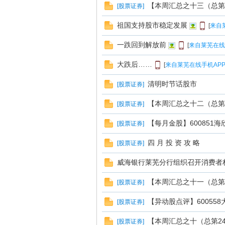
【本周汇总之十三（总第
[
股票证券
]
祖国支持股市稳定发展
[
来自
一跌回到解放前
[
来自莱芜在线
大跌后……
[
来自莱芜在线手机AP
在
清明时节话股市
[
股票证券
]
【本周汇总之十二（总第
[
股票证券
]
【每月金股】600851海
[
股票证券
]
四 月 投 资 攻 略
[
股票证券
]
威海银行莱芜分行组织召开消费者
线
【本周汇总之十一（总第
[
股票证券
]
【异动股点评】600558
[
股票证券
]
【本周汇总之十（总第2
[
股票证券
]