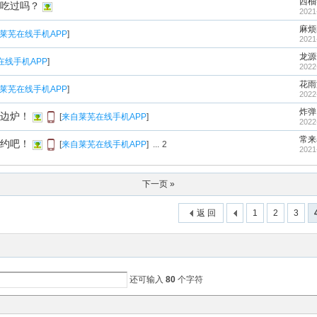
西柚
吃过吗？
2021
麻烦
莱芜在线手机APP
]
2021
龙源
在线手机APP
]
2022
花雨
莱芜在线手机APP
]
2022
炸弹
边炉！
[
来自莱芜在线手机APP
]
2022
常来
约吧！
[
来自莱芜在线手机APP
]
...
2
2021
下一页 »
返 回
1
2
3
还可输入
80
个字符