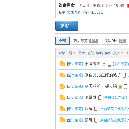
饮食男女
今日:
0
|
主题:
245
|
排名:
40
版主:
常来看看
,
花雨泪
,
3321
南
全部
活力莱芜
196
美味DIY
20
全部主题
最新
热门
热帖
精华
更多
美食香啊
[
活力莱芜
]
[
来自莱芜
在
来自月儿正好的帖子
[
活力莱芜
]
[
冬天的第一顿火锅
[
活力莱芜
]
呛辣菜
[
活力莱芜
]
[
来自莱芜在线手
晨练
[
活力莱芜
]
[
来自莱芜在线手机A
晨练
[
活力莱芜
]
[
来自莱芜在线手机A