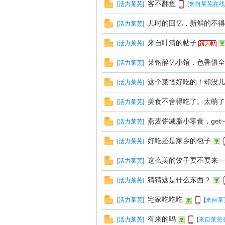
线
客不翻鱼
[
活力莱芜
]
[
来自莱芜在线
儿时的回忆，新鲜的不得
[
活力莱芜
]
来自叶清的帖子
[
活力莱芜
]
莱钢醉忆小馆，色香俱全
[
活力莱芜
]
这个菜怪好吃的！却没几
[
活力莱芜
]
莱
美食不舍得吃了。太萌了
[
活力莱芜
]
燕麦饼减脂小零食，get~
[
活力莱芜
]
好吃还是家乡的包子
[
活力莱芜
]
这么美的饺子要不要来一
[
活力莱芜
]
猜猜这是什么东西？
[
活力莱芜
]
宅家吃吃吃
[
活力莱芜
]
[
来自莱
芜
有来的吗
[
活力莱芜
]
[
来自莱芜