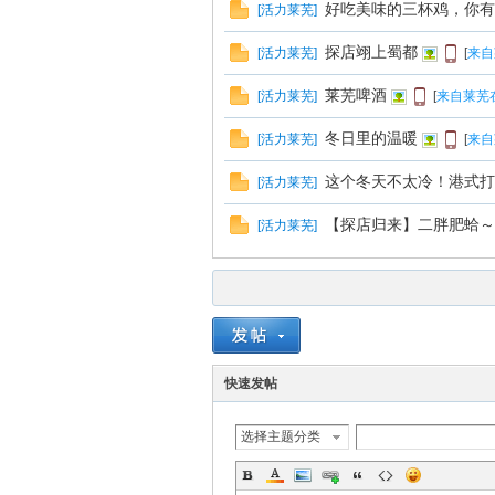
好吃美味的三杯鸡，你有
[
活力莱芜
]
探店翊上蜀都
[
活力莱芜
]
[
来自
莱芜啤酒
[
活力莱芜
]
[
来自莱芜
冬日里的温暖
[
活力莱芜
]
[
来自
这个冬天不太冷！港式打
[
活力莱芜
]
【探店归来】二胖肥蛤～
[
活力莱芜
]
快速发帖
选择主题分类