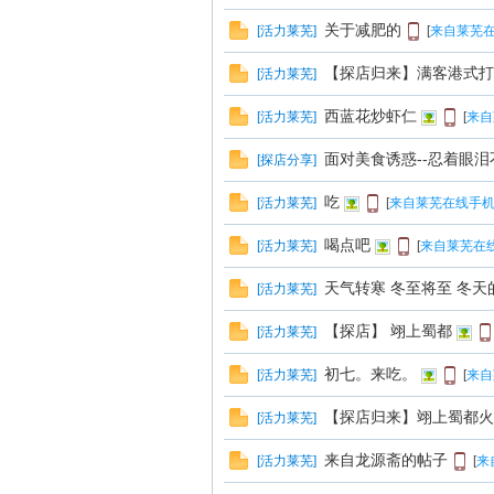
关于减肥的
[
活力莱芜
]
[
来自莱芜在
【探店归来】满客港式打
[
活力莱芜
]
西蓝花炒虾仁
[
活力莱芜
]
[
来自
面对美食诱惑--忍着眼泪
[
探店分享
]
在
吃
[
活力莱芜
]
[
来自莱芜在线手机
喝点吧
[
活力莱芜
]
[
来自莱芜在线
天气转寒 冬至将至 冬天
[
活力莱芜
]
【探店】 翊上蜀都
[
活力莱芜
]
初七。来吃。
[
活力莱芜
]
[
来自
线
【探店归来】翊上蜀都火
[
活力莱芜
]
来自龙源斋的帖子
[
活力莱芜
]
[
来