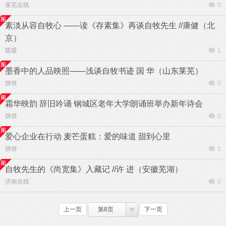
莱芜在线
0
素淡从容自牧心 ——读《存素集》再谈自牧先生 //康健（北
京）
暖暖
1
墨香中的人品映照——浅谈自牧书迹 国 华（山东莱芜）
饼饼
0
霜华映韵 辞旧吟诵 钢城区老年大学朗诵班举办新年诗会
饼饼
0
爱心企业在行动 麦芒蛋糕：爱的味道 甜到心里
饼饼
1
自牧先生的《尚宽集》入藏记 //许 进（安徽芜湖）
济南在线
0
上一页
第8页
下一页