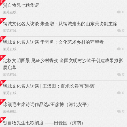
贺自牧兄七秩华诞
莱芜在线
0
钢城文化名人访谈 朱全增：从钢城走出的山东美协副主席
莱芜在线
0
钢城文化名人访谈 于奇勇：文化艺术乡村的守望者
莱芜在线
0
定格文明图景 见证乡村蝶变 全国文明村沙岭子创建成果摄影
展启幕
莱芜在线
0
钢城文化名人访谈 | 王汉田：百米长卷写“道德”
莱芜在线
0
咏颂毛主席诗词作品选//王彦博（河北安平）
莱芜在线
0
贺自牧先生七秩初度 ——田锋国（济南）