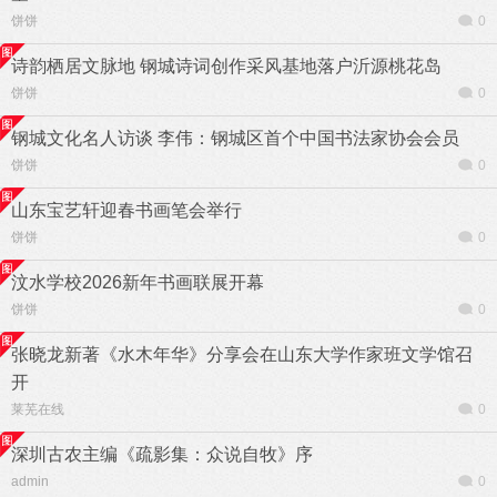
饼饼
0
诗韵栖居文脉地 钢城诗词创作采风基地落户沂源桃花岛
饼饼
0
钢城文化名人访谈 李伟：钢城区首个中国书法家协会会员
饼饼
0
山东宝艺轩迎春书画笔会举行
饼饼
0
汶水学校2026新年书画联展开幕
饼饼
0
张晓龙新著《水木年华》分享会在山东大学作家班文学馆召
开
莱芜在线
0
深圳古农主编《疏影集：众说自牧》序
admin
0