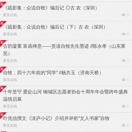
《疏影集：众说自牧》编后记 ◎古 农（深圳）
莱芜在线
1
《疏影集：众说自牧》编后记（下）古 农（深圳）
莱芜在线
0
古韵凝重 富函禅意——赏读自牧先生墨迹 //陈永孝（山东莱
芜）
莱芜在线
1
自牧，四十六年前的“同学” //杨共玉（济南天桥）
莱芜在线
1
十年坚守 爱赴山河 钢城区志愿者协会十周年年会暨跨年盛典
温情启幕
莱芜在线
1
叶兆信撰文《淡庐小记》介绍并评析“文人书家”自牧
莱芜在线
0