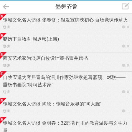
墨舞齐鲁
钢城文化名人访谈 张春修：银发宣讲映初心 百场党课传薪火
饼饼
0
赠历下自牧君 周退密(上海)
饼饼
0
西安艺术家为淡庐自牧设计藏书票并赠书
饼饼
0
自牧应邀为客居青岛的淄川作家孙继孝题写斋额、对联——
垂杨书画院“特聘艺术家”
饼饼
0
钢城文化名人访谈 陶欣：钢城音乐界的“陶大腕”
饼饼
1
钢城文化名人访谈 金明春：32部著作里的教育温度与文学力
量