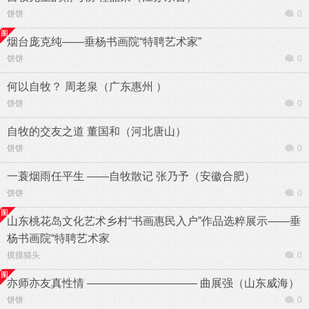
饼饼
0
烟台庞克纯——垂杨书画院“特聘艺术家”
饼饼
0
何以自牧？ 周老泉（广东惠州 ）
饼饼
0
自牧的交友之道 董国和（河北唐山）
饼饼
0
一蓑烟雨任平生 ——自牧散记 张乃予（安徽合肥）
饼饼
0
山东桃花岛文化艺术乡村“书画惠民入户”作品选粹展示——垂
杨书画院“特聘艺术家
摸摸猫头
0
亦师亦友真性情 —————————— 曲展强（山东威海）
饼饼
0