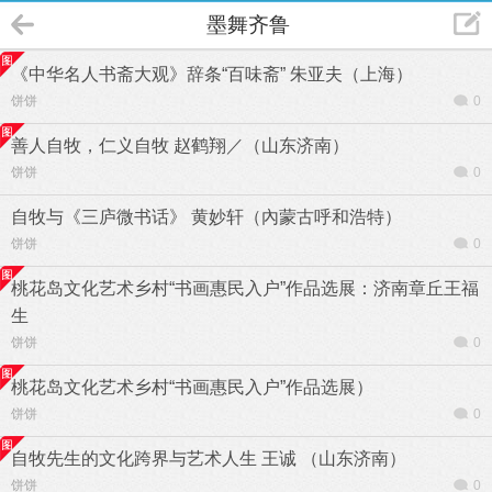
墨舞齐鲁
《中华名人书斋大观》辞条“百味斋” 朱亚夫（上海）
饼饼
0
善人自牧，仁义自牧 赵鹤翔／（山东济南）
饼饼
0
自牧与《三庐微书话》 黄妙轩（內蒙古呼和浩特）
饼饼
0
桃花岛文化艺术乡村“书画惠民入户”作品选展：济南章丘王福
生
饼饼
0
桃花岛文化艺术乡村“书画惠民入户”作品选展）
饼饼
0
自牧先生的文化跨界与艺术人生 王诚 （山东济南）
饼饼
0