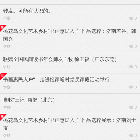
转发。可能有认识的。
子墨
0
桃花岛文化艺术乡村“书画惠民入户”作品选粹：济南若谷、韩
国兴
饼饼
0
联赠全国民间读书年会师友自牧 徐玉福（广东东莞）
饼饼
0
书画惠民入户“：走进姬家峪村党员家庭活动举行
饼饼
0
自牧“三记” 康健（北京）
饼饼
0
桃花岛文化艺术乡村“书画惠民入户”作品选粹展示：济南刘士
友
饼饼
0