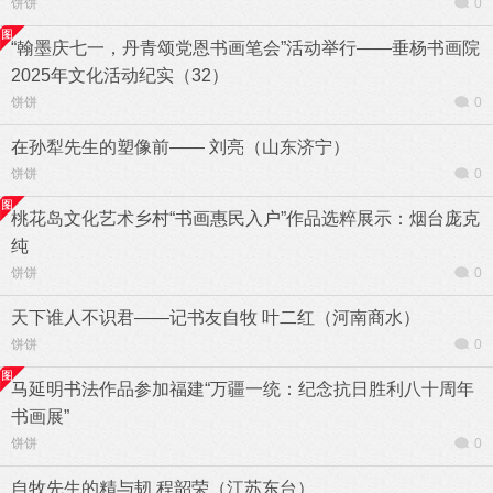
饼饼
0
“翰墨庆七一，丹青颂党恩书画笔会”活动举行——垂杨书画院
2025年文化活动纪实（32）
饼饼
0
在孙犁先生的塑像前—— 刘亮（山东济宁）
饼饼
0
桃花岛文化艺术乡村“书画惠民入户”作品选粹展示：烟台庞克
纯
饼饼
0
天下谁人不识君——记书友自牧 叶二红（河南商水）
饼饼
0
马延明书法作品参加福建“万疆一统：纪念抗日胜利八十周年
书画展”
饼饼
0
自牧先生的精与韧 程韶荣（江苏东台）