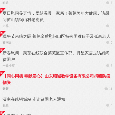
独狼
7
夏日慰问显真情，团结温暖一家亲！莱芜美年大健康走访慰
问苗山镇铜山村老党员
木梓
3
端午节来临之际 莱芜金盾慰问山区特殊困难孩子及孤寡老人
齐国参
5
新春慰问！莱芜在线联合莱芜区宣传部、月星家居走访慰问
贫困户
一碟小菜
7
【同心同德 奉献爱心】山东昭诚教学设备有限公司捐赠防疫
物资
饼饼
11
济南在线钢城站 走访贫困老人通知
独狼
4