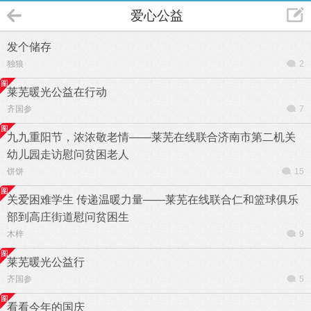
爱心公益
发个储存
独狼
2
莱芜暖光公益在行动
齐国参
7
九九重阳节，浓浓敬老情——莱芜在线联合济南市第二机关
幼儿园走访慰问贫困老人
饼饼
15
关爱困难学生 传递温暖力量——莱芜在线联合仁和篮球俱乐
部到高庄街道慰问贫困生
木梓
9
莱芜暖光公益行
齐国参
5
看看今年的国庆