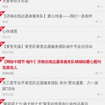
大爱有你才出彩
独狼
2
【济南在线志愿者服务队】爱心传递——我们一直相伴
独狼
11
心存感恩
张占吉
2
【莱芜无孤】莱芜区寨里志愿服务团队端午节走访活动
莱芜无孤
0
【网络中国节·端午】济南在线志愿者服务队钢城站暖心慰问
贫困老人
济南在线
23
关工委手拉手莱芜区志愿服务团队 举办“爱在盛夏、六一游
园”活动
莱芜无孤
0
“聚辟谣之力 扬文明之光”莱芜在线原创公益作品展示