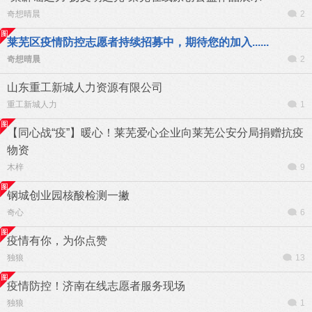
奇想晴晨
2
莱芜区疫情防控志愿者持续招募中，期待您的加入......
奇想晴晨
2
山东重工新城人力资源有限公司
重工新城人力
1
【同心战“疫”】暖心！莱芜爱心企业向莱芜公安分局捐赠抗疫
物资
木梓
9
钢城创业园核酸检测一撇
奇心
6
疫情有你，为你点赞
独狼
13
疫情防控！济南在线志愿者服务现场
独狼
1