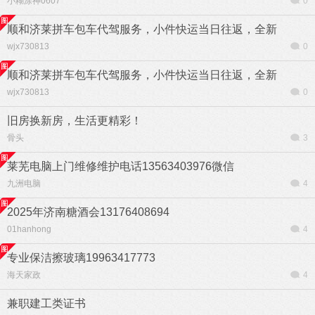
小糊涂神0607
0
顺和济莱拼车包车代驾服务，小件快运当日往返，全新
wjx730813
0
顺和济莱拼车包车代驾服务，小件快运当日往返，全新
wjx730813
0
旧房换新房，生活更精彩！
骨头
3
莱芜电脑上门维修维护电话13563403976微信
九洲电脑
4
2025年济南糖酒会13176408694
01hanhong
4
专业保洁擦玻璃19963417773
海天家政
4
兼职建工类证书