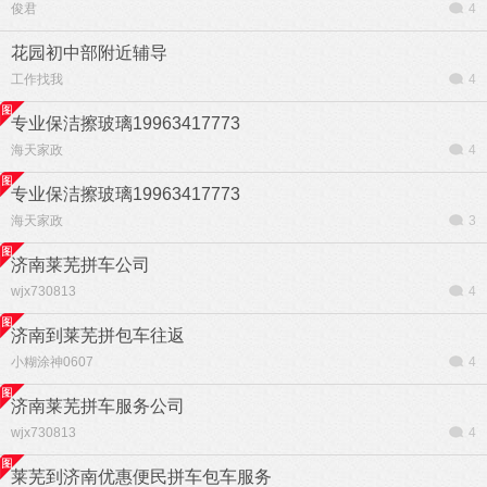
俊君
4
花园初中部附近辅导
工作找我
4
专业保洁擦玻璃19963417773
海天家政
4
专业保洁擦玻璃19963417773
海天家政
3
济南莱芜拼车公司
wjx730813
4
济南到莱芜拼包车往返
小糊涂神0607
4
济南莱芜拼车服务公司
wjx730813
4
莱芜到济南优惠便民拼车包车服务