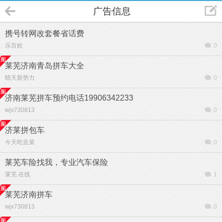
广告信息
携号转网改套餐省话费
乐百姓
0
莱芜济南青岛拼车大全
晴天新势力
0
济南莱芜拼车预约电话19906342233
wjx730813
0
济莱拼包车
今天吃韭菜
0
莱芜车险找我，专业汽车保险
莱芜.在线
1
莱芜济南拼车
wjx730813
0