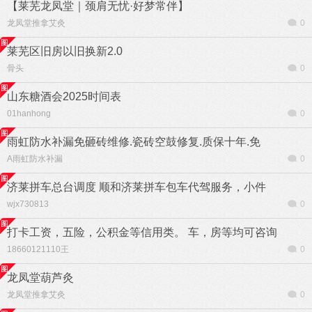
【莱芜龙凤堂｜颈肩无忧·好梦常伴】
龙凤堂推拿艾灸
0
莱芜区旧房以旧换新2.0
骨头
0
山东糖酒会2025时间表
01hanhong
0
雨虹防水补漏免砸砖维修.瓷砖空鼓修复.质保十年.免
A雨虹防水补漏
0
济莱拼车总台调度 顺和济莱拼车包车代驾服务，小件
wjx730813
0
打卡工资，五险，公积金等信用类。 车，房等均可咨询
18660121110王
0
龙凤堂葫芦灸
龙凤堂推拿艾灸
0