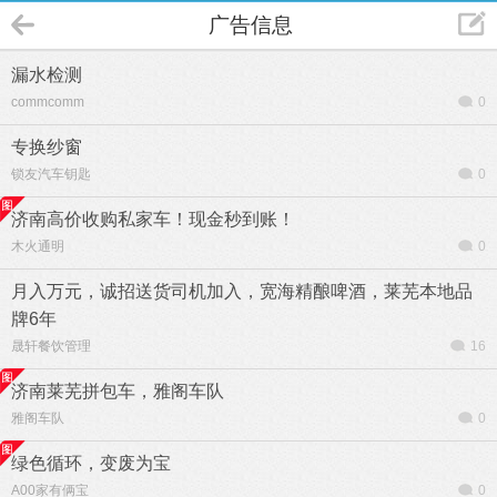
广告信息
漏水检测
commcomm
0
专换纱窗
锁友汽车钥匙
0
济南高价收购私家车！现金秒到账！
木火通明
0
月入万元，诚招送货司机加入，宽海精酿啤酒，莱芜本地品
牌6年
晟轩餐饮管理
16
济南莱芜拼包车，雅阁车队
雅阁车队
0
绿色循环，变废为宝
A00家有俩宝
0