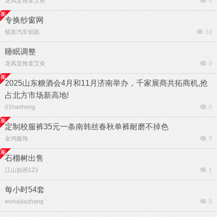
龙凤堂推拿艾灸
0
专换纱窗网
锁友汽车钥匙
10
睡眠调整
龙凤堂推拿艾灸
0
2025山东糖酒会4月和11月济南举办，千家展商共拓商机,抢
占北方市场新高地!
01hanhong
0
定制校服裤35元一条南韩丝春秋单裤耐磨不掉色
金鸿服饰
0
石榴树出售
江山如画123
1
每小时54套
wunaijiazhang
0