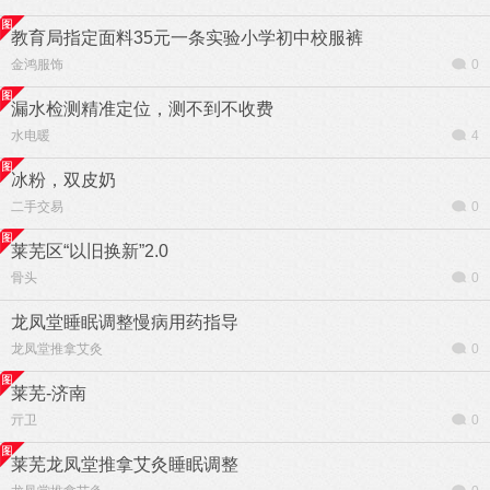
教育局指定面料35元一条实验小学初中校服裤
金鸿服饰
0
漏水检测精准定位，测不到不收费
水电暖
4
冰粉，双皮奶
二手交易
0
莱芜区“以旧换新”2.0
骨头
0
龙凤堂睡眠调整慢病用药指导
龙凤堂推拿艾灸
0
莱芜-济南
亓卫
0
莱芜龙凤堂推拿艾灸睡眠调整