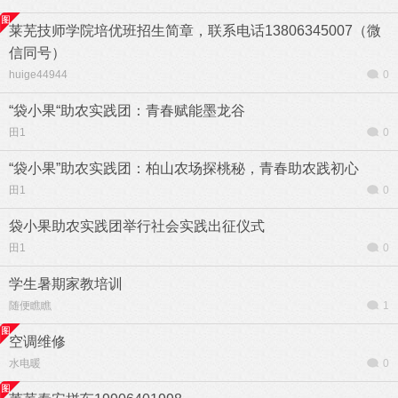
莱芜技师学院培优班招生简章，联系电话13806345007（微
信同号）
huige44944
0
“袋小果“助农实践团：青春赋能墨龙谷
田1
0
“袋小果”助农实践团：柏山农场探桃秘，青春助农践初心
田1
0
袋小果助农实践团举行社会实践出征仪式
田1
0
学生暑期家教培训
随便瞧瞧
1
空调维修
水电暖
0