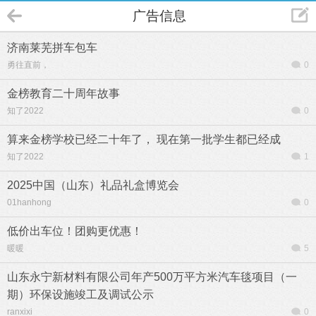
广告信息
济南莱芜拼车包车
勇往直前，
0
金榜教育二十周年故事
知了2022
0
算来金榜学校已经二十年了， 现在第一批学生都已经成
知了2022
1
2025中国（山东）礼品礼盒博览会
01hanhong
0
低价出车位！团购更优惠！
暖暖
5
山东永宁新材料有限公司年产500万平方米汽车毯项目（一
期）环保设施竣工及调试公示
ranxixi
0