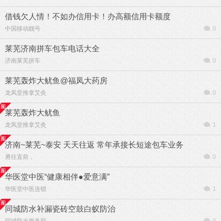
借钱欠人情！不如办信用卡！办高额信用卡额度
中国移动靓号
0
莱芜济南拼车包车电话大全
济南莱芜拼车
0
莱芜轰炸大鱿鱼@福凤大药房
龙凤堂推拿艾灸
0
莱芜轰炸大鱿鱼
龙凤堂推拿艾灸
1
济南~莱芜~泰安 天天往返 常年承接长短途包车业务
勇往直前，
0
华医堂中医“健康相伴●爱意满”
华医堂中医连锁
1
同城防水补漏瓷砖空鼓白蚁防治