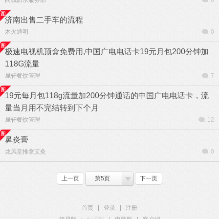
同城防水服务部
0
济南出售二手车的流程
木火通明
0
极速电视机顶盒免费用,中国广电电话卡19元月包200分钟加
118G流量
晟轩餐饮管理
7
19元每月包118g流量加200分钟通话的中国广电电话卡，流
量当月用不完结转到下个月
晟轩餐饮管理
12
鼻炎膏
龙凤堂推拿艾灸
0
上一页
第5页
下一页
首页
|
登录
|
注册