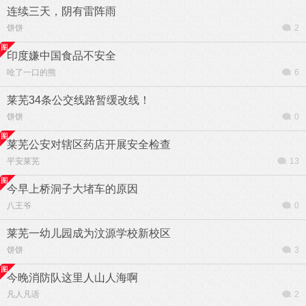
连续三天，阴有雷阵雨
饼饼
2
印度嫌中国食品不安全
呛了一口的熊
6
莱芜34条公交线路暂缓改线！
饼饼
0
莱芜公安对辖区药店开展安全检查
平安莱芜
13
今早上桥洞子大堵车的原因
八王爷
0
莱芜一幼儿园成为汶源学校新校区
饼饼
3
今晚消防队这里人山人海啊
凡人凡语
2