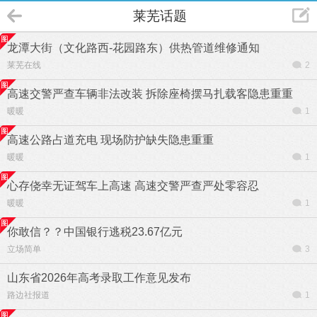
莱芜话题
龙潭大街（文化路西-花园路东）供热管道维修通知
莱芜在线
2
高速交警严查车辆非法改装 拆除座椅摆马扎载客隐患重重
暖暖
1
高速公路占道充电 现场防护缺失隐患重重
暖暖
1
心存侥幸无证驾车上高速 高速交警严查严处零容忍
暖暖
1
你敢信？？中国银行逃税23.67亿元
立场简单
3
山东省2026年高考录取工作意见发布
路边社报道
1