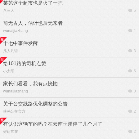
莱芜这个超市也是火了一把
八三夭
5
前无古人，估计也后无来者
wunaijiazhang
1
十七中事件发酵
凡人凡语
3
给101路的司机点赞
小太阳
5
家长们看看，我有点恍惚
wunaijiazhang
0
关于公交线路优化调整的公告
莱芜公交官方
2
有认识这辆车的吗？在云南玉溪停了几个月了
好运常在
2