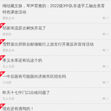
绳结藏文脉，琴声育雅韵：2022级3中队非遗手工融合美育
特色课改活动
墨影止水
2
邹家埠流苏古树快开花了
维克托
2
雪野派出所联合邮储银行上游支行开展反诈宣传活动
墨影止水
2
孝义水库还有玩这个的
凡人凡语
1
一中后面有可能面向济南市区招生吗
小太阳
5
昨天十七中门口出啥问题了
凡人凡语
3
现在还有酒驾的！