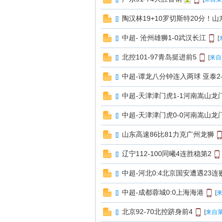
陶汉林19+10罗切斯特20分！山
[
]
南
中超- 沧州雄狮1-0武汉长江
[
]
[
北控101-97青岛挺进前5
[
]
[
来自
中超-谭龙八分钟连入两球 亚泰2
[
]
中超-天津津门虎1-1河南嵩山龙
[
]
中超-天津津门虎0-0河南嵩山龙
[
]
在
山东高速86比81力克广州龙狮
[
]
辽宁112-100同曦4连胜稳第2
[
]
中超-河北0:4北京国安遭遇23连
[
]
中超-成都蓉城0:0上海海港
[
]
[
来
北京92-70北控跻身前4
[
]
[
来自莱