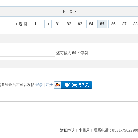
下一页 »
返 回
1 ...
81
82
83
84
85
86
87
88
还可输入
80
个字符
需要登录后才可以发帖
登录
|
注册
隐私声明
|
小黑屋
|
联系电话：0531-7562799