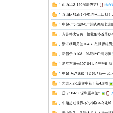
线
山西112-120深圳仍第3
[
]
[
来自
泰山队加油！孙准浩马上回归！
[
]
中超-广州城0-0广州队终结七连
[
]
齐鲁德比告负！兰兹伯格首秀砍42
[
]
浙江稠州男篮104-78战胜福建男
[
]
莱
新疆伊力108：96逆转广州龙狮
[
]
浙江东阳光107-84大胜宁波町渥
[
]
中超-马尔康破门吴兴涵扳平 武
[
]
大连人2-1逆转申花！获4连胜
[
]
辽宁104-90深圳重夺第2
[
]
[
芜
中超超过世界杯的神剧本乌龙球
[
]
泰山迷失！失误太多！坎特专打