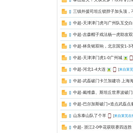
[
]
三镇外援司坦丘锁脖子加头顶，
[
]
中超-天津津门虎与广州队互交白
[
]
中超-吉森帽子戏法杨一虎助攻双
[
]
在
中超-林良铭双响，北京国安1-3
[
]
中超-天津津门虎1-0广州城
[
]
中超-河北1-4大连
[
]
[
来自莱芜
中超-武磊破门卡兰加建功 上海海
[
]
中超-戴维森、斯坦丘世界波破门
[
]
中超-巴尔加斯破门+造点武磊点射
[
]
线
山东泰山队了个羊
[
]
[
来自莱芜在
中超- 浙江2-0申花获联赛四连胜
[
]