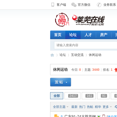
客户端
官方微信
业务联系 1
首页
论坛
人才
房产
论坛
互动交流
休闲运动
休闲运动
今日:
0
|
主题:
3440
|
排名:
1
济
»
›
›
全部
2417
161
91
全部主题
最新
热门
热帖
精华
更多
广东91-74大胜首钢
[
]
[
来自莱