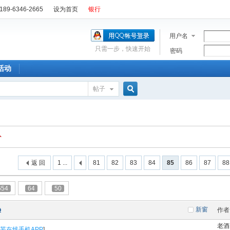
89-6346-2665
设为首页
银行
用户名
只需一步，快速开始
密码
活动
帖子
搜
索
返 回
1 ...
81
82
83
84
85
86
87
88
654
64
50
新窗
作者
老酒
芜在线手机APP
]