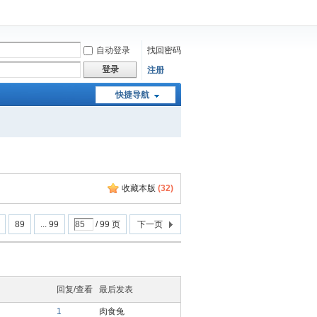
自动登录
找回密码
登录
注册
快捷导航
收藏本版
(
32
)
89
... 99
/ 99 页
下一页
回复/查看
最后发表
1
肉食兔