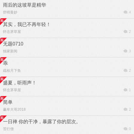
雨后的这坡草是精华
舒晴曼妙
4
其实，我已不再年轻！
怀念茅草屋
2
无题0710
独家新闻
3
乖
疏枝月下鱼
2
盛夏，听雨声！
怀念茅草屋
1
简单
赢牟大哥2018
2
一日禅 你的干净，暴露了你的层次。
苦行僧
0