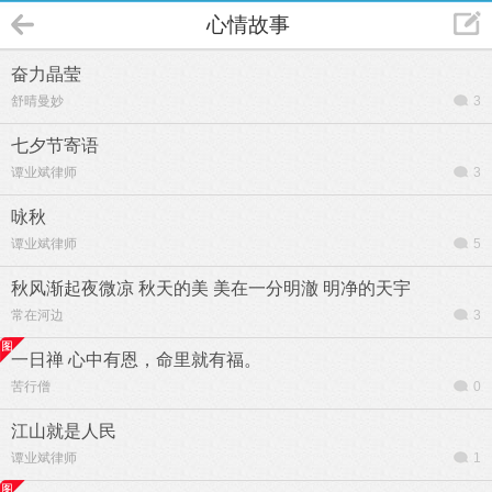
心情故事
奋力晶莹
舒晴曼妙
3
七夕节寄语
谭业斌律师
3
咏秋
谭业斌律师
5
秋风渐起夜微凉 秋天的美 美在一分明澈 明净的天宇
常在河边
3
一日禅 心中有恩，命里就有福。
苦行僧
0
江山就是人民
谭业斌律师
1