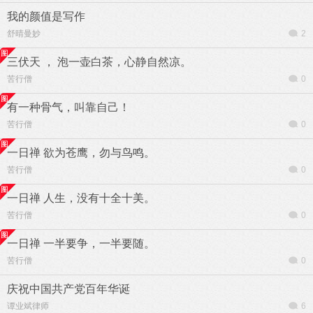
我的颜值是写作
舒晴曼妙
2
三伏天 ， 泡一壶白茶，心静自然凉。
苦行僧
0
有一种骨气，叫靠自己！
苦行僧
0
一日禅 欲为苍鹰，勿与鸟鸣。
苦行僧
0
一日禅 人生，没有十全十美。
苦行僧
0
一日禅 一半要争，一半要随。
苦行僧
0
庆祝中国共产党百年华诞
谭业斌律师
6