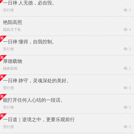
一日禅 人无德，必自毁。
苦行僧
0
艳阳高照
疏枝月下鱼
4
一日禅 懂得，自我控制。
苦行僧
0
厚德载物
独家新闻
1
一日禅 静守，灵魂深处的美好。
苦行僧
0
能打开任何人心结的一段话。
苦行僧
0
一日道｜逆境之中，更要乐观前行
苦行僧
0