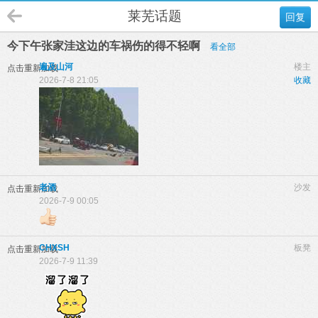
莱芜话题
回复
今下午张家洼这边的车祸伤的得不轻啊
看全部
遍及山河
楼主
点击重新加载
2026-7-8 21:05
收藏
老酒
沙发
点击重新加载
2026-7-9 00:05
CHXSH
板凳
点击重新加载
2026-7-9 11:39