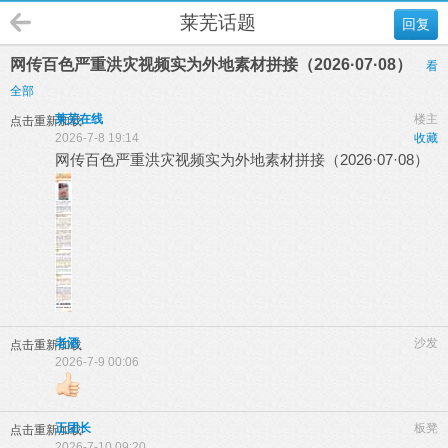
莱芜话题
回复
网传百色严重洪灾视频实为外地素材拼接（2026·07·08）
看
全部
莱芜在线
楼主
点击重新加载
2026-7-8 19:14
收藏
网传百色严重洪灾视频实为外地素材拼接（2026·07·08）
老酒
沙发
点击重新加载
2026-7-9 00:06
正团长
板凳
点击重新加载
2026-7-10 09:20