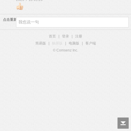
点击重新加载
首页
|
登录
|
注册
简易版
|
触屏版
|
电脑版
|
客户端
© Comsenz Inc.