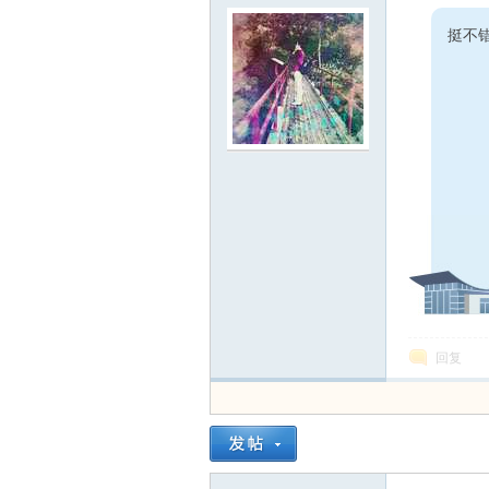
线
挺不
莱
回复
芜