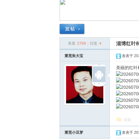
南
淄博红叶
查看:
2769
|
回复:
4
莱芜朱大宝
发表于 2026
美丽的红叶
在
回复
莱芜小豆芽
发表于 2026