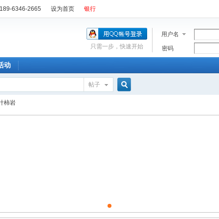
89-6346-2665
设为首页
银行
用户名
只需一步，快速开始
密码
活动
帖子
搜
叶柿岩
索