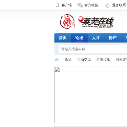
客户端
官方微信
业务联系 1
首页
论坛
人才
房产
论坛
互动交流
拉呱拉呱
淄博红
济
»
›
›
›