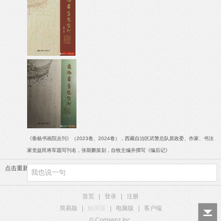
《垂杨书画院丛刊》（2023卷、2024卷），西藏自治区武警总队原政委、作家、书法
家党益民将军题写刊名，张期鹏策划，自牧主编并撰写《编后记》
点击重新加载
首页
|
登录
|
注册
简易版
|
触屏版
|
电脑版
|
客户端
© Comsenz Inc.