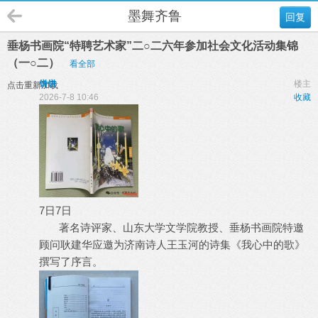
墨舞齐鲁
回复
垂杨书画院“特聘艺术家”二○二六年参加社会文化活动集锦
（一○二）
看全部
饼饼
楼主
点击重新加载
2026-7-8 10:46
收藏
7日7日
著名诗评家、山东大学文学院教授、垂杨书画院特邀
顾问耿建华应邀为济南诗人王玉河的诗集《我心中的歌》
撰写了序言。