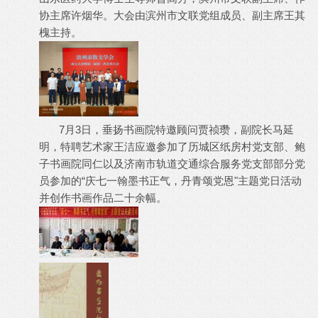
协主席许烟华。大会由滨州市文联党组成员、副主席王其
槐主持。
7月3日，垂扬书画院特邀顾问贾祯瓒，副院长马延
明，特聘艺术家王洁应邀参加了历城区纸房村党支部、鲍
子书画院同仁以及济南市轨道交通综合服务党支部部分党
员参加的“庆七一翰墨书正气，丹青颂党恩"主题党日活动
并创作书画作品二十余幅。