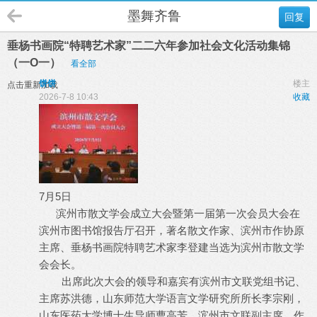
墨舞齐鲁
回复
垂杨书画院“特聘艺术家”二二六年参加社会文化活动集锦
（一O一）
看全部
饼饼
楼主
点击重新加载
2026-7-8 10:43
收藏
7月5日
滨州市散文学会成立大会暨第一届第一次会员大会在
滨州市图书馆报告厅召开，著名散文作家、滨州市作协原
主席、垂杨书画院特聘艺术家李登建当选为滨州市散文学
会会长。
出席此次大会的领导和嘉宾有滨州市文联党组书记、
主席苏洪德，山东师范大学语言文学研究所所长李宗刚，
山东医药大学博士生导师曹高芳，滨州市文联副主席、作