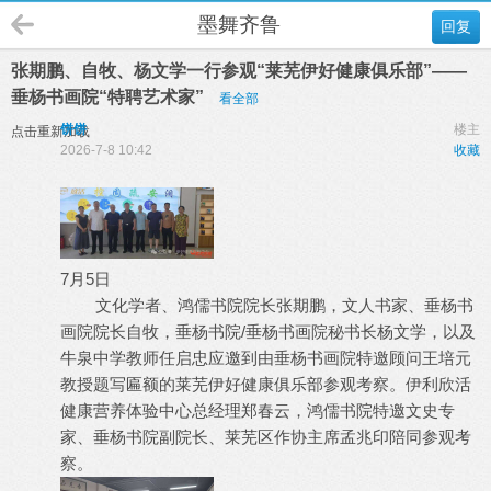
墨舞齐鲁
回复
张期鹏、自牧、杨文学一行参观“莱芜伊好健康俱乐部”——
垂杨书画院“特聘艺术家”
看全部
饼饼
楼主
点击重新加载
2026-7-8 10:42
收藏
7月5日
文化学者、鸿儒书院院长张期鹏，文人书家、垂杨书
画院院长自牧，垂杨书院/垂杨书画院秘书长杨文学，以及
牛泉中学教师任启忠应邀到由垂杨书画院特邀顾问王培元
教授题写匾额的莱芜伊好健康俱乐部参观考察。伊利欣活
健康营养体验中心总经理郑春云，鸿儒书院特邀文史专
家、垂杨书院副院长、莱芜区作协主席孟兆印陪同参观考
察。