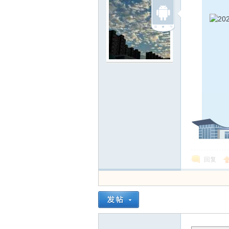
线
莱
回复
芜