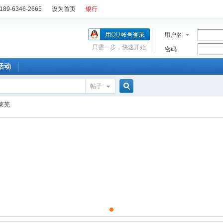
89-6346-2665
设为首页
银行
用户名
只需一步，快速开始
密码
活动
帖子
搜
莱芜
索