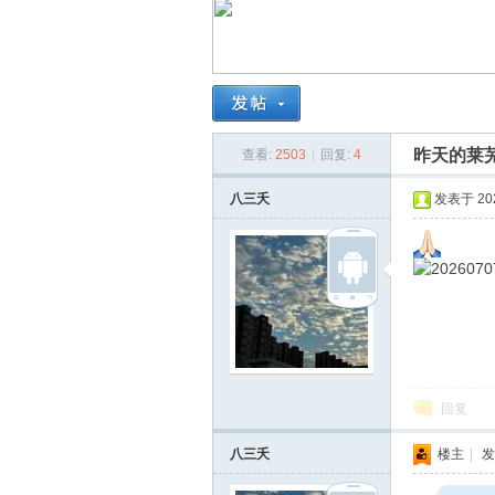
南
昨天的莱
查看:
2503
|
回复:
4
八三夭
发表于 2026
在
回复
八三夭
楼主
|
发