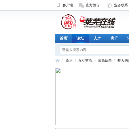
客户端
官方微信
业务联系 1
首页
论坛
人才
房产
论坛
互动交流
莱芜话题
昨天的
济
»
›
›
›