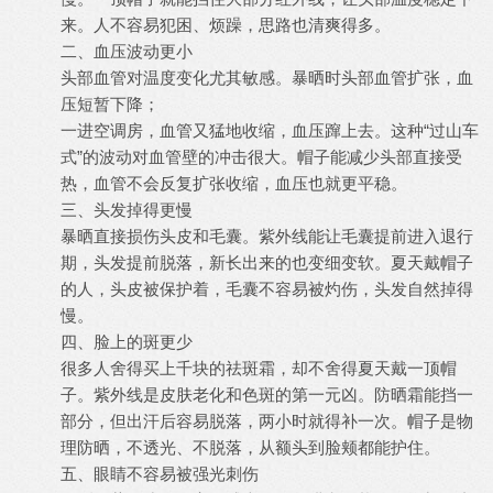
来。人不容易犯困、烦躁，思路也清爽得多。
二、血压波动更小
头部血管对温度变化尤其敏感。暴晒时头部血管扩张，血
压短暂下降；
一进空调房，血管又猛地收缩，血压蹿上去。这种“过山车
式”的波动对血管壁的冲击很大。帽子能减少头部直接受
热，血管不会反复扩张收缩，血压也就更平稳。
三、头发掉得更慢
暴晒直接损伤头皮和毛囊。紫外线能让毛囊提前进入退行
期，头发提前脱落，新长出来的也变细变软。夏天戴帽子
的人，头皮被保护着，毛囊不容易被灼伤，头发自然掉得
慢。
四、脸上的斑更少
很多人舍得买上千块的祛斑霜，却不舍得夏天戴一顶帽
子。紫外线是皮肤老化和色斑的第一元凶。防晒霜能挡一
部分，但出汗后容易脱落，两小时就得补一次。帽子是物
理防晒，不透光、不脱落，从额头到脸颊都能护住。
五、眼睛不容易被强光刺伤