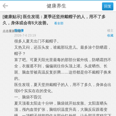
健康养生
回复
[健康贴示] 医生发现：夏季还坚持戴帽子的人，用不了多
久，身体或会有6大改善。
看全部
苦行僧
楼主
点击重新加载
2026-7-6 23:19
收藏
很多人夏天出门不戴帽子。
又热又闷，还压头发，谁戴那玩意儿。最多涂个防晒霜，
帽子？
算了吧。可夏天阳光里最毒的那部分紫外线，防晒霜挡不
全，衣服遮不到，偏偏就往你头顶上灌。头皮晒伤、长
斑、脑血管被高温反复折腾……这些都是你不戴帽子换来
的。
医生发现，夏天坚持戴帽子的人，用不了多久，身体会出
现6个实实在在的变化。
一、脑袋不昏沉
夏天顶着太阳走十分钟，脑袋就开始发胀。太阳直晒头
顶，颅内血管扩张，脑组织温度升高，大脑反应跟着变
慢。一顶帽子就能挡住大部分红外线，让头部温度稳定下