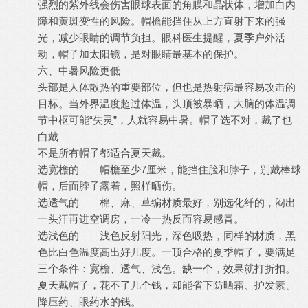
强烈的紫外线会伤害眼球表面的角膜和晶状体，增加白内
障和黄斑变性的风险。帽檐能挡住从上方直射下来的强
光，减少眼睛的调节负担。眼科医生提醒，夏季户外活
动，帽子加太阳镜，是对眼睛最基本的保护。
六、中暑风险更低
头部是人体散热的重要部位，但也是热射病最容易攻击的
目标。当外界温度超过体温，头顶被暴晒，大脑的体温调
节中枢可能“失灵”，人就容易中暑。帽子选不对，戴了也
白戴
不是所有帽子都适合夏天戴。
选宽檐的——帽檐至少7厘米，能挡住脸和脖子，别戴棒球
帽，后面脖子露着，照样晒伤。
选透气的——棉、麻、草编材质最好，别选化纤的，闷出
一头汗再进空调房，一冷一热反而容易感冒。
选浅色的——浅色反射阳光，深色吸热，同样的材质，黑
色比白色温度高出好几度。一顶合格的夏季帽子，要满足
三个条件：宽檐、透气、浅色。缺一个，效果就打折扣。
夏天戴帽子，花不了几个钱，却能省下防晒霜、护发素、
降压药、眼药水的钱。