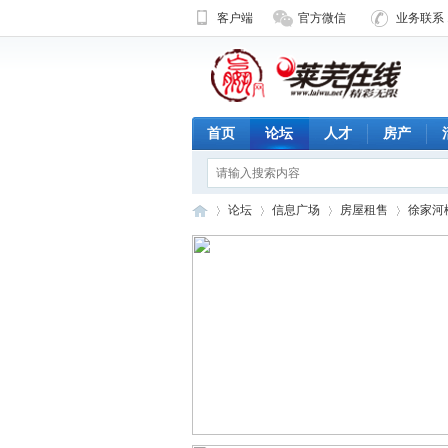
客户端
官方微信
业务联系 1
首页
论坛
人才
房产
论坛
信息广场
房屋租售
徐家河
济
»
›
›
›