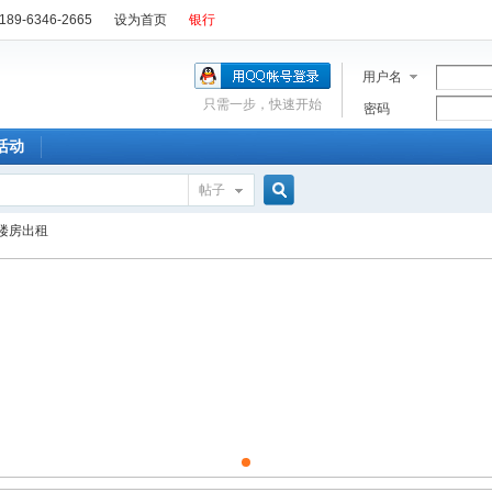
89-6346-2665
设为首页
银行
用户名
只需一步，快速开始
密码
活动
帖子
搜
楼房出租
索