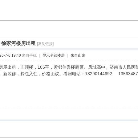
]
徐家河楼房出租
[复制链接]
-7-6 19:40
来自手机
|
显示全部楼层
|
来自山东
房屋出租，非顶楼，105平，紧邻信誉楼商厦、凤城高中、济南市人民医
新装修，拎包入住，价格面议。看房电话：13290144692 13563487