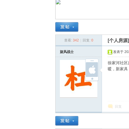
南
[个人房源
查看:
342
|
回复:
0
旋风战士
发表于 2026
徐家河社区
暖，新家具，
在
回复