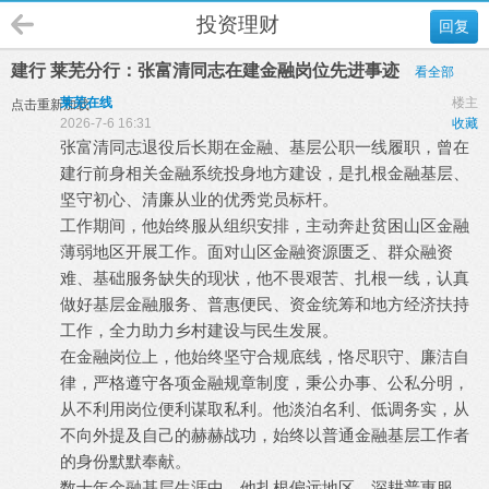
投资理财
回复
建行 莱芜分行：张富清同志在建金融岗位先进事迹
看全部
莱芜在线
楼主
点击重新加载
2026-7-6 16:31
收藏
张富清同志退役后长期在金融、基层公职一线履职，曾在
建行前身相关金融系统投身地方建设，是扎根金融基层、
坚守初心、清廉从业的优秀党员标杆。
工作期间，他始终服从组织安排，主动奔赴贫困山区金融
薄弱地区开展工作。面对山区金融资源匮乏、群众融资
难、基础服务缺失的现状，他不畏艰苦、扎根一线，认真
做好基层金融服务、普惠便民、资金统筹和地方经济扶持
工作，全力助力乡村建设与民生发展。
在金融岗位上，他始终坚守合规底线，恪尽职守、廉洁自
律，严格遵守各项金融规章制度，秉公办事、公私分明，
从不利用岗位便利谋取私利。他淡泊名利、低调务实，从
不向外提及自己的赫赫战功，始终以普通金融基层工作者
的身份默默奉献。
数十年金融基层生涯中，他扎根偏远地区、深耕普惠服