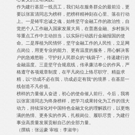
作为建行基层一线员工，我们站在服务群众的最前沿，更
要以张富清同志为榜样，把榜样精神刻在心里、落在行动
上。一是铸牢忠诚之魂，始终坚守金融工作的政治性，自
觉把个人工作融入国家发展大局，在普惠金融、乡村振兴
等重点工作中主动担当，以实际行动践行金融报国的使
命。二是厚植为民情怀，坚守金融工作的人民性，立足网
点岗位，用更专业的能力、更有温度的服务，用心解决客
户的急难愁盼，守护好人民群众的
“钱袋子”，传递建行的
金融温度。三是坚守合规底线，传承廉洁奉公的作风，严
格遵守各项规章制度，在平凡岗位上恪尽职守、精益求
精，以“功成不必在我，功成必定有我”的境界，在基层一
线创造不凡价值。
榜样的力量催人奋进，初心的使命催人前行。今后，我将
以张富清同志为终身榜样，把学习成果转化为工作的强大
动力，持续深化对中国特色金融文化的理解践行，以更饱
满的热情、更务实的作风，扎根岗位、履职尽责，为建行
事业高质量发展贡献自己的全部力量。
（撰稿：张运豪
审核：李淑华）