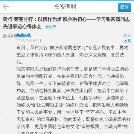
投资理财
回复
建行 莱芜分行：以榜样为炬 践金融初心——学习张富清同志
先进事迹心得体会
看全部
莱芜在线
楼主
点击重新加载
2026-7-6 16:31
收藏
近日，
我在支行
“向张富清同志学习”专题大晨会中，再次
重温了张富清同志的感人事迹，内心深受震撼、备受洗
礼。
张富清同志是我们建行的老前辈，更是我们年轻员工初心
使命的生动践行者。在枪林弹雨的革命年代，他冲锋陷
阵、九死一生，立下赫赫战功；在和平建设时期，他深藏
功名、主动选择扎根湖北来凤贫困山区，把后半生献给了
基层建设；在金融工作岗位上，他恪尽职守、廉洁奉公，
始终以
“党让去哪就去哪”的绝对忠诚，把毕生精力奉献给
了党和人民的事业，用一生诠释了“坚守初心、不改本色、
无私奉献”的崇高品格。他的事迹，既是红色金融基因的鲜
活传承，更是中国特色金融文化“金融报国、金融为民”核
心要义的生动实践。