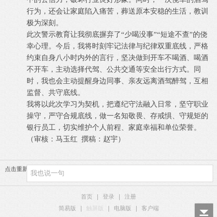
行为，还会让家庭陷入痛苦，葬送原本安稳的生活，教训
极为深刻。
此次警示教育让我彻底摒弃了
“少喝没事”“短途不查”的侥
幸心理。今后，我将时刻牢记法律与纪律双重底线，严格
约束自身八小时内外的言行，坚决做到开车不喝酒、喝酒
不开车，主动选择代驾、公共交通等安全出行方式。同
时，我也会主动提醒身边同事、亲友远离酒驾醉驾，互相
监督、共守底线。
我将以此次学习为契机，把遵纪守法融入日常，坚守职业
操守，严守合规底线，做一名知敬畏、存戒惧、守规矩的
银行员工，切实维护个人前程、家庭幸福和单位荣誉。
（审核：马玉红
撰稿：赵宇）
点击重新加载
首页
|
登录
|
注册
简易版
|
触屏版
|
电脑版
|
客户端