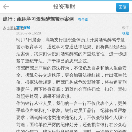
投资理财
回复
建行：组织学习酒驾醉驾警示案例
看全部
莱芜在线
楼主
点击重新加载
2026-7-6 16:28
收藏
5
月
15日晨会，高新支行组织全体员工开展酒驾醉驾专题
警示教育学习，通过学习交通法律法规、剖析典型违纪违
法案例，我深刻认识到酒驾醉驾的严重危害性，进一步绷
紧了遵纪守法、严于律己的思想之弦。
酒驾醉驾是严重的违法行为，不仅危及自身和他人生命安
全、扰乱公共交通秩序，更会触碰法律红线，付出沉重代
价。根据法律规定，醉驾已构成危险驾驶罪，将被追究刑
事责任，留下终身案底；酒驾也会面临罚款、扣分、暂扣
驾照等处罚，后果不堪设想。
作为银行从业人员，我们的一言一行不仅代表个人，更关
乎单位声誉和行业形象。银行对员工品行、纪律有着严格
要求，酒驾醉驾这类违法违纪行为，不仅会毁掉个人职业
前途，面临单位严厉的纪律处分，还会损害银行在公众心
中的公信力，破坏行业良好形象。同时，一次侥幸的酒驾