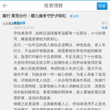
投资理财
回复
建行 莱芜分行：暖心服务守护夕阳红
看全部
莱芜在线
楼主
点击重新加载
2026-7-6 16:25
收藏
劳动者港湾，始终以温情服务温暖每一位群众，小小的港
湾，藏着最真挚的为民初心。
近日，一位年迈的老人独自走进网点，神色焦急。老人年
纪大、不会操作智能设备，因需要核对养老补贴到账情
况，急需打印银行卡交易明细，手足无措之下十分着急。
大堂经理刘姐见状立即上前搀扶老人到劳动者港湾区落
座，耐心安抚其情绪。考虑到老人年岁已高，视力不佳、
操作不便，刘姐全程一对一贴心协助，为老人准备了老花
镜。仔细核对老人信息，一步步指导着操作系统，快速打
印出交易明细，还逐笔耐心为老人讲解收支记录，清楚告
知补贴到账情况。看着清晰的明细单，老人紧皱的眉头缓
缓舒展，连连向我道谢。
细微之处显温情，点滴服务暖人心。劳动者港湾不止是休
息的驿站，更是便民服务的暖心阵地。今后会坚守初心，