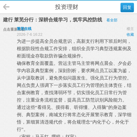
投资理财
回复
建行 莱芜分行：深耕合规学习，筑牢风控防线
看全部
莱芜在线
楼主
点击重新加载
2026-7-6 16:22
收藏
为进一步提高全员合规意识，高新支行利用下班后时间，
根据阶段性合规工作安排，组织全员学习典型违规案例及
柜面现金存取款防诈骗合规操作。
确保教育全面覆盖。营运主管马主管将网点晨会、夕会必
学内容及典型案例，深刻剖析，要求网点员工以案为鉴，
从中汲取教训，避免类似问题发生。强化员工行为管控。
网点负责人强调下一步落实员工行为管理的主体责任，结
合案例教育，查找薄弱环节，切实强化员工日常行为管
控，注重业务流程监督，提高员工防范识别风险能力。
通过这些
“看得见、摸得着、听得懂、入得脑”的身边案
例、典型案例，南城支行将常态化开展警示教育，深学细
悟，算细算清违规代价，将合规理念“内化于心，外化于
行”。
（审核：马玉红
撰稿：赵宇）