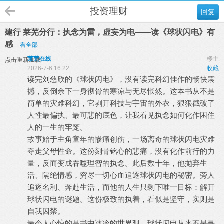
投资理财
回复
建行 莱芜分行：执念为雷，虚妄为电——读《球状闪电》有
感
看全部
莱芜在线
楼主
点击重新加载
2026-7-6 16:22
收藏
读完刘慈欣的《球状闪电》，没有读完科幻佳作的畅快震
撼，反倒余下一身彻骨的寒凉与无尽怅然。这本书从不是
简单的灾难科幻，它剥开科技与宇宙的外衣，狠狠戳破了
人性最偏执、最可悲的底色，让我看见执念如何化作困住
人的一生的牢笼。
故事始于主角童年的惨痛创伤，一场离奇的球状闪电灾难
夺走父母性命。这份刻骨铭心的悲痛，没有化作前行的力
量，反而变成吞噬理智的执念。此后数十年，他抛弃生
活、隔绝情感，穷尽一切心血追逐球状闪电的秘密。旁人
追逐名利、奔赴生活，而他的人生只剩下唯一目标：解开
球状闪电的谜题。这份极致的执着，看似是坚守，实则是
自我囚禁。
最令人心惊的是书中冰冷的世界观。球状闪电从来不是寻