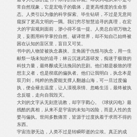
常自然现象，它是宏电子的载体，是更高维度的生命形
态。人类引以为傲的科学探索、毕生钻研，不过是无意间
窥探了更高文明的一隅。我们穷尽智慧追寻的真理，在宏
大的宇宙规则面前，渺小得不值一提。人类总自诩万物之
灵，妄图用科学掌控自然、破译世界，却不知自己始终被
困在认知的盲区里，盲目又可笑。
书中的人物皆被执念裹挟。主角困于仇恨与执念，用一生
献祭一场未知的追寻；林云沉迷武器研发，痴迷于极致的
科技力量，最终酿成无法挽回的悲剧。他们都是极致的理
想主义者，也是彻底的偏执者。他们让我明白，执念本是
双刃剑，纯粹的热爱能支撑人翻越山海，可一旦过度偏
执，便会褪去温度，让人漠视亲情、忽略生活，最终被执
念反噬，走向自我毁灭。
大刘的文字从无刻意说教，却字字戳心。《球状闪电》最
残酷的真相，从来不是宇宙的未知与凶险，而是人性的贪
婪与偏执。世间多数痛苦，皆源于过度执着于求而不得的
东西。
宇宙浩渺无边，人类不过是转瞬即逝的尘埃。真正的成