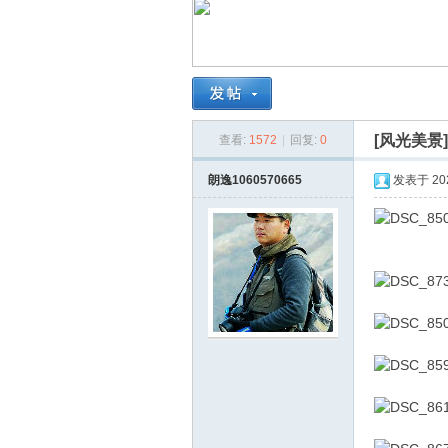
南
[风光美景
查看:
1572
|
回复:
0
朗逸1060570665
发表于 2026
在