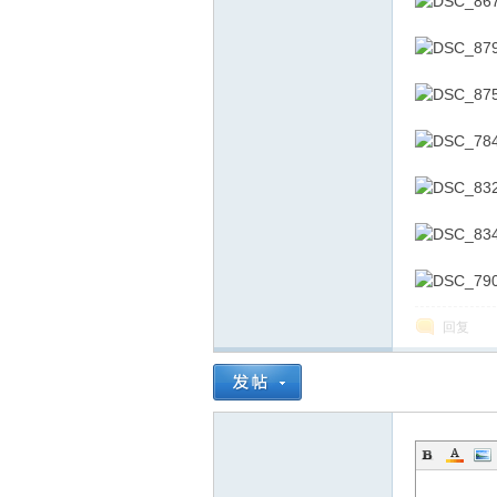
线
莱
回复
芜