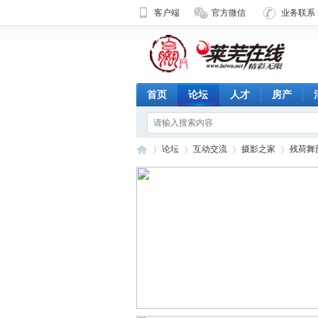
客户端
官方微信
业务联系 1
首页
论坛
人才
房产
论坛
互动交流
摄影之家
残荷舞
济
»
›
›
›