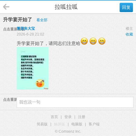
拉呱拉呱
回复
升学宴开始了
看全部
莱芜朱大宝
楼主
点击重新加载
2026-6-28 21:02
收藏
升学宴开始了，请同志们注意哈
点击重新加载
首页
|
登录
|
注册
简易版
|
触屏版
|
电脑版
|
客户端
© Comsenz Inc.