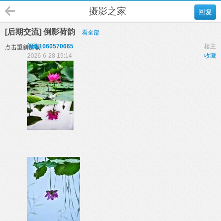
摄影之家
回复
[后期交流] 倒影荷韵
看全部
朗逸1060570665
楼主
点击重新加载
2026-6-28 19:14
收藏