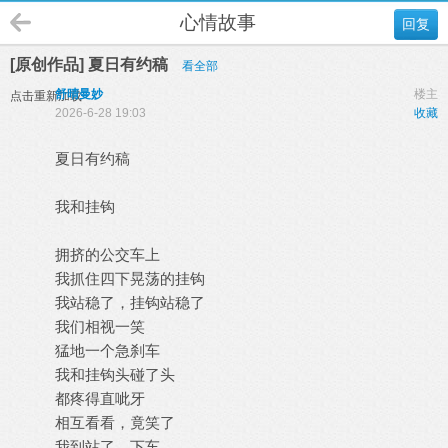
心情故事
回复
[原创作品] 夏日有约稿
看全部
舒晴曼妙
楼主
点击重新加载
2026-6-28 19:03
收藏
夏日有约稿
我和挂钩
拥挤的公交车上
我抓住四下晃荡的挂钩
我站稳了，挂钩站稳了
我们相视一笑
猛地一个急刹车
我和挂钩头碰了头
都疼得直呲牙
相互看看，竟笑了
我到站了，下车