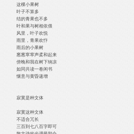
这棵小果树
叶子不算多
结的青果也不多
叶和果与树相依偎
风里，叶子欢悦
雨里，青果欢忭
雨后的小果树
窸窸窣窣声柔和起来
傍晚和我在树下纳凉
如同共读一卷闲书
惬意与黄昏递增
寂寞是种文体
寂寞这种文体
不适合冗长
三百到七八百字即可
散文诗的步调最契合