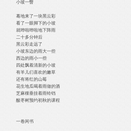
小坡一瞥
蓦地来了一块黑云彩
看了一眼脚下的小坡
就哗啦哗啦地下阵雨
二十多分钟后
黑云彩走远了
小坡东边的雨大一些
西边的雨小一些
四处飘着清新的小坡
有羊儿们喜欢的嫩草
还有将红的山莓
花生地瓜喝着雨做的酒
芝麻稞垂挂着雨铃铛
酸枣树预约初秋的课程
一卷闲书