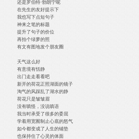
还是罗伯特·勃朗宁呢
在先生的友好提示下
我也写下点短句子
神来之笔的标题
提升了句子的价位
再拍个绿萝的照
有文有图地发个朋友圈
天气这么好
有意境有恬静
出门走走看看吧
新开的荷花正照湖面的镜子
淘气的风踩乱了湖水的静
荷花只是皱皱眉
没有嗔怪，没说嗔语
我当时承受了很多的委屈
学着用宽囿制止心底的怒气
如今都变成了人生的铺垫
也保持住了心灵的体面