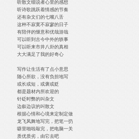
听散文细说者心里的感想
听诗歌跳跃着情感的节奏
还有杂文们的七嘴八舌
这种不寂寞不寂寥的日子
有陪伴的惬意和优哉游哉
可以听到古今中外的轶事
可以听来市井八卦的真相
大大满足了我的好奇心
写作让生活有了点小意思
随心所欲，没有负担地写
或长或短，或褒或贬
都是题材内所欢迎的
针砭时弊的叫杂文
边叙边议的叫散文
根据心情和心境来定制定做
龙飞凤舞地写完，把笔一扔
噼里啪啦敲完，把电脑一关
质优质劣，由它去吧