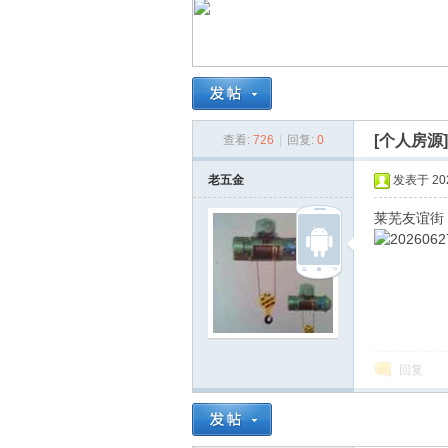
南
[个人房源
查看:
726
|
回复:
0
老五金
发表于 2026
莱芜友谊街，
在
回复