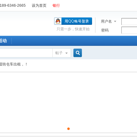
89-6346-2665
设为首页
银行
用户名
只需一步，快速开始
密码
活动
帖子
搜
谊街仓车出租，！
索