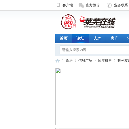
客户端
官方微信
业务联系 1
首页
论坛
人才
房产
论坛
信息广场
房屋租售
莱芜友
济
»
›
›
›