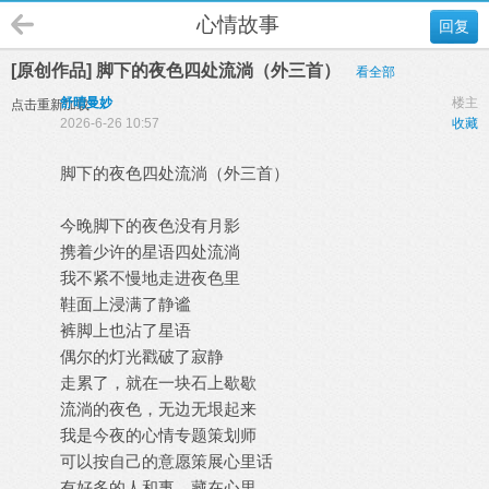
心情故事
回复
[原创作品] 脚下的夜色四处流淌（外三首）
看全部
舒晴曼妙
楼主
点击重新加载
2026-6-26 10:57
收藏
脚下的夜色四处流淌（外三首）
今晚脚下的夜色没有月影
携着少许的星语四处流淌
我不紧不慢地走进夜色里
鞋面上浸满了静谧
裤脚上也沾了星语
偶尔的灯光戳破了寂静
走累了，就在一块石上歇歇
流淌的夜色，无边无垠起来
我是今夜的心情专题策划师
可以按自己的意愿策展心里话
有好多的人和事，藏在心里