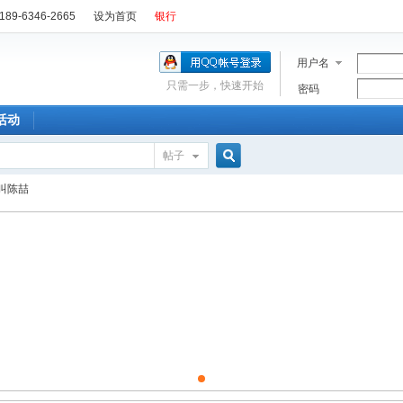
89-6346-2665
设为首页
银行
用户名
只需一步，快速开始
密码
活动
帖子
搜
叫陈喆
索