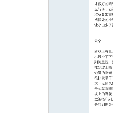
才做好的暗
左转转，右
准备参加旗
裙摆处的小
让小山多了
在
云朵
树林上有几
小风扯了下
到河里洗一
摊到坡上晒
饱满的阳光
很快就晒干
大一点的风
云朵就跟随
线
坡上的野花
竟被拓印到
是想到别处