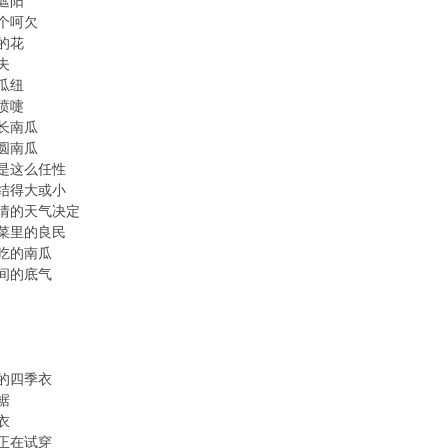
遮阳
个呵欠
的花
夫
瓜纽
喷嚏
长南瓜
圆南瓜
是这么任性
结得大或小
情的天气决定
菜里的良民
吃的南瓜
间的底气
的四季衣
裾
衣
正在试穿