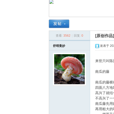
南
[原创作品
查看:
3562
|
回复:
0
舒晴曼妙
发表于 2026
来世只叫陈
在
南瓜的藤
南瓜的藤横
四面八方地
高兴了就结
不高兴了一
南瓜藤先用
再用粗大的