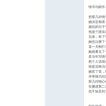
情书与邮件
把那几封情
她决定相亲
婚后的日子
他是个踏实
后来，有了
她也注册了
某一天刚打
她就看见了
是当年写情
那个人说现
很是后悔当
她笑了笑，
并举报为垃
那几封细心
在搬进第二
也不知丢到