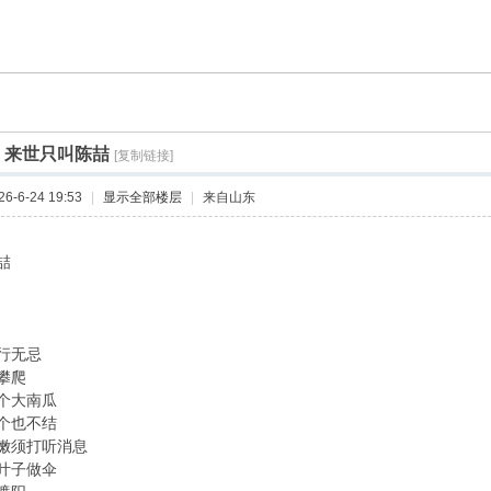
]
来世只叫陈喆
[复制链接]
-6-24 19:53
|
显示全部楼层
|
来自山东
喆
行无忌
攀爬
个大南瓜
个也不结
嫩须打听消息
叶子做伞