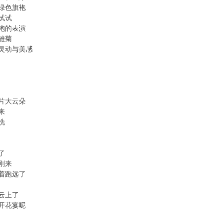
绿色旗袍
试试
袍的表演
雏菊
灵动与美感
片大云朵
来
洗
了
刚来
着跑远了
云上了
开花宴呢