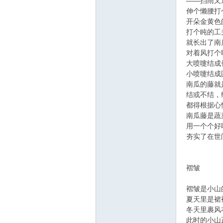
线
——挡雨又
伸个懒腰打
开朵金黄色
打个盹的工
就长出了南
对着风打个
大喷嚏结成
小喷嚏结成
南瓜的藤就
结或不结，
莱
都得根据心
南瓜藤是蔬
用一个个好
夯实了在世
褶皱
褶皱是小山
夏天里是裙
芜
冬天里裹风
此时的小山