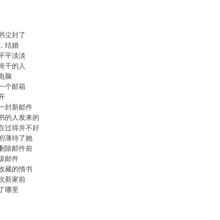
书尘封了
，结婚
平平淡淡
肯干的人
电脑
一个邮箱
开
一封新邮件
书的人发来的
在过得并不好
初薄待了她
删除邮件前
圾邮件
收藏的情书
次新家前
了哪里