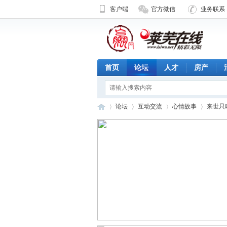
客户端
官方微信
业务联系 1
首页
论坛
人才
房产
论坛
互动交流
心情故事
来世只
济
»
›
›
›