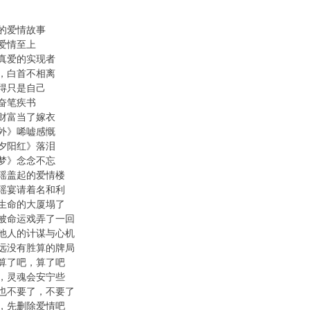
的爱情故事
爱情至上
真爱的实现者
，白首不相离
得只是自己
奋笔疾书
财富当了嫁衣
外》唏嘘感慨
夕阳红》落泪
梦》念念不忘
瑶盖起的爱情楼
瑶宴请着名和利
生命的大厦塌了
被命运戏弄了一回
他人的计谋与心机
远没有胜算的牌局
算了吧，算了吧
，灵魂会安宁些
也不要了，不要了
，先删除爱情吧