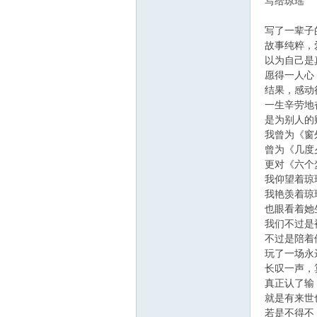
写给琼瑶
写了一辈子
故事纯粹，
以为自己是
愿得一人心
结果，感动
一生辛劳地
是为别人的
我曾为《窗
曾为《几度
更对《六个
我仰望着琼
我艳羡着琼
也眼看着她
我们不过是
不过是陪着
玩了一场永
长叹一声，
真正认了输
就是有来世
若是不得不