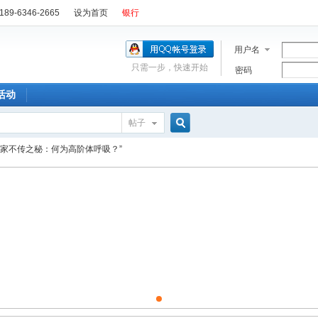
89-6346-2665
设为首页
银行
用户名
只需一步，快速开始
密码
活动
帖子
搜
内家不传之秘：何为高阶体呼吸？”
索