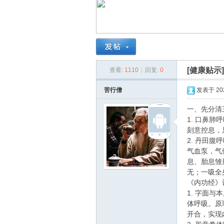
南
[健康贴示
查看:
1110
|
回复:
0
苦行僧
发表于 2026
一、先分清
1. 口鼻
在
刻意控息，
2. 丹田
气血泵，气
息、胎息雏
无；一吸全
《内功经》
1. 字面
体呼吸。原
开合，实现