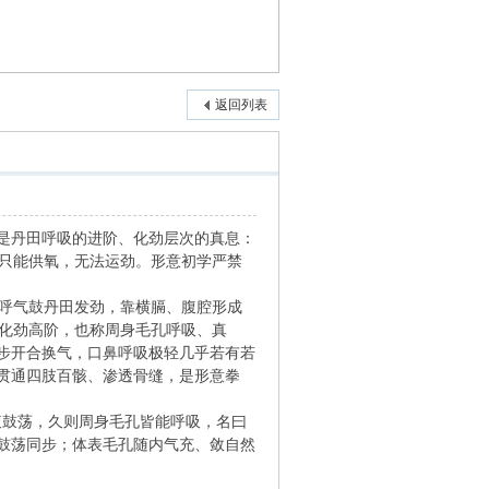
返回列表
是丹田呼吸的进阶、化劲层次的真息：
，只能供氧，无法运劲。形意初学严禁
，呼气鼓丹田发劲，靠横膈、腹腔形成
（化劲高阶，也称周身毛孔呼吸、真
步开合换气，口鼻呼吸极轻几乎若有若
贯通四肢百骸、渗透骨缝，是形意拳
小腹鼓荡，久则周身毛孔皆能呼吸，名曰
鼓荡同步；体表毛孔随内气充、敛自然