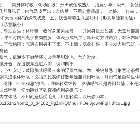
阶——周身体呼吸（化劲阶段）丹田鼓荡成熟后，用意引导：吸气，意领
孔舒展张开，内气透皮而出；久练后，不用刻意观想，一动桩、一打拳，
到“天地同体”的炼气状态。五、技击与养生两层功用（形意拳独有用途）
值（形意核心）
一体，整劲自生：体呼吸一收浑身束紧如弓，一开周身迸发如箭，无需局部
抗打：呼气时内气充于皮肉筋膜，体表形成气层，卸开对方冲击力，对应内家
不浮，下盘稳固：气遍布周身不下窜、不上涌，底盘扎根，不会发力时气短
功价值
毛孔换气，疏通皮下微循环，改善手脚冰凉、气血淤堵；
性筋膜开合，深度按摩五脏六腑，调和阴阳；
本源，心神安定，破除胸式呼吸带来的浮躁气短。六、关键禁忌（形意老拳
强行刻意追求体呼吸：必须先扎实练好数年逆腹丹田呼吸，丹田气足自然生
、伤肺；2. 全程忌“努气”：呼吸轻柔绵长，发劲呼气只是丹田鼓荡，不
只守自然呼吸，切勿跳过基础直接练周身换气；
吸是内在体感，不用刻意感受毛孔，用意轻柔，以松静为本。