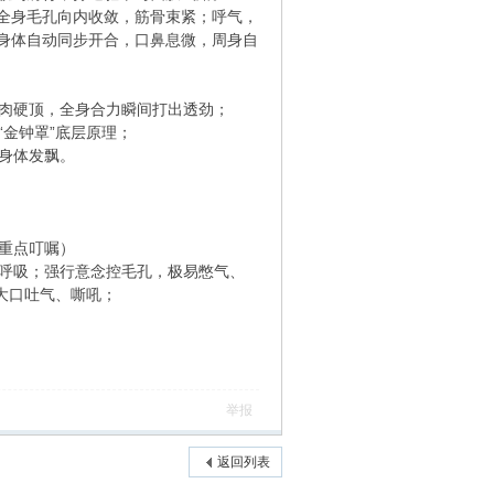
全身毛孔向内收敛，筋骨束紧；呼气，
身体自动同步开合，口鼻息微，周身自
肌肉硬顶，全身合力瞬间打出透劲；
“金钟罩”底层原理；
、身体发飘。
师重点叮嘱）
体呼吸；强行意念控毛孔，极易憋气、
是大口吐气、嘶吼；
举报
返回列表