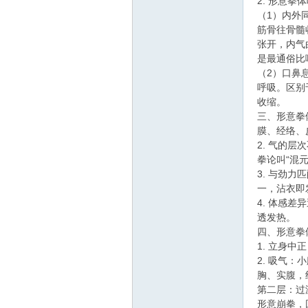
线
2. 形意拳
（1）内外
筋骨往骨髓
张开，内气
是最通俗比
（2）口鼻
呼吸。区别
收缩。
三、形意拳
膜、经络、
莱
2. 气的
拳论叫“混元
3. 与劲
一，沾衣即
4. 体感
透发热。
四、形意拳
1. 立身
2. 吸气
胸、实腹，
芜
第二层：过
形意崩拳，