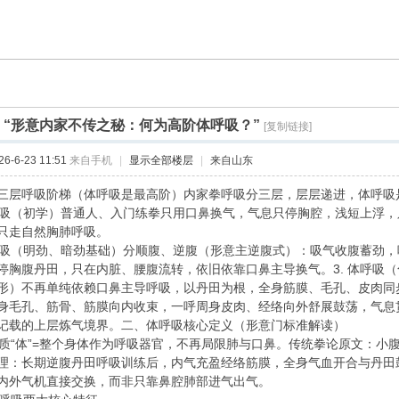
]
“形意内家不传之秘：何为高阶体呼吸？”
[复制链接]
-6-23 11:51
来自手机
|
显示全部楼层
|
来自山东
三层呼吸阶梯（体呼吸是最高阶）内家拳呼吸分三层，层层递进，体呼吸
肺呼吸（初学）普通人、入门练拳只用口鼻换气，气息只停胸腔，浅短上浮
只走自然胸肺呼吸。
腹呼吸（明劲、暗劲基础）分顺腹、逆腹（形意主逆腹式）：吸气收腹蓄劲
停胸腹丹田，只在内脏、腰腹流转，依旧依靠口鼻主导换气。3. 体呼吸
形）不再单纯依赖口鼻主导呼吸，以丹田为根，全身筋膜、毛孔、皮肉同
身毛孔、筋骨、筋膜向内收束，一呼周身皮肉、经络向外舒展鼓荡，气息
记载的上层炼气境界。二、体呼吸核心定义（形意门标准解读）
与本质“体”=整个身体作为呼吸器官，不再局限肺与口鼻。传统拳论原文：
理：长期逆腹丹田呼吸训练后，内气充盈经络筋膜，全身气血开合与丹田
内外气机直接交换，而非只靠鼻腔肺部进气出气。