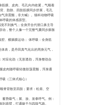
身筋膜、皮肉、毛孔向内收紧，气顺着
肩背、肋胁、四肢筋膜同步舒展，毛孔
内气浪震颤，非大喊）。猫科动物呼吸
体呼吸的体感原型。
感觉不到换气；全身开合代替口鼻主导
联动，整个人像一个完整气囊同步膨胀
腹腔、横膈膜运动； 体呼吸：全身筋
、达体表，是丹田真气化出的周身元气，
吸：对应化劲（无形透劲，浑身整劲合
大腿皮肉随呼吸轻微鼓荡震颤，浑身通
呼吸（三体式核心）
，气顺脊背散至四肢；要求：松肩、空
、蓄势吸气；展、放、发拳呼气。例：
散到肩臂，打通躯干与四肢气路。