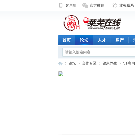
客户端
官方微信
业务联系 1
首页
论坛
人才
房产
论坛
合作专区
健康养生
“形意
济
»
›
›
›