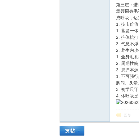
第三层：进
意领周身毛
成呼吸，达
1. 技击价
1. 蓄发
2. 护体
3. 气息
在
2. 养生内
1. 全身
2. 周期
3. 息归
1. 不可
胸闷、头晕
3. 初学
4. 体呼
线
回复