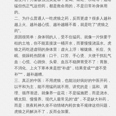
猛但伤正气这些药，都是救命用的，不是日常补身体用
的。
二、为什么普通人一吃虎狼之药，反而更虚？很多人越补
越上火、越补越心慌、越补越睡不着，就是吃了“虎狼之
药”。
原因很简单：身体弱的人，受不住猛药。就像一片快要干
枯的土地，你不能直接泼一桶开水，而要慢慢浇温水。虎
狼之药吃进虚弱的身体里：虚火上浮：喉咙痛、长痘、失
眠、烦躁耗伤阴液：口干、口苦、手心烫、大便干扰乱气
血：心慌、心跳快、头晕、血压不稳脾胃受不了：胃胀、
不消化、上火下寒本来是想“补虚”，结果变成**“虚不受
补”**，越补越糟。
三、真正的中医：不用虎狼，也能治好病好的中医开药，
以平和为主，能不用猛药就不用。讲究的是：温和、调
理、循序渐进。就像养一盆花：不是猛施肥，而是浇水、
晒太阳、慢慢养。现代人最常见的“虚”，不是缺大补药，
而是：熬夜耗神久坐不动情绪内耗饮食不规律这些问题，
虎狼之药解决不了，反而会加重。