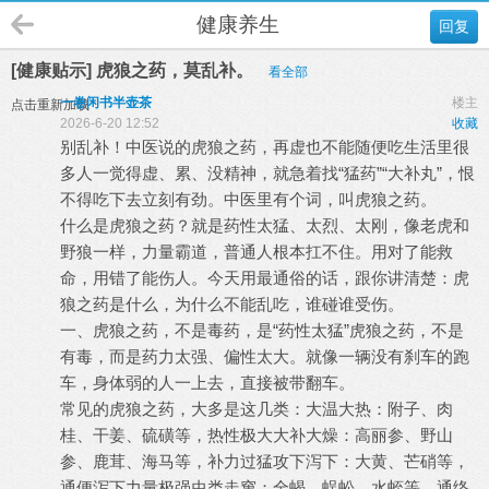
健康养生
回复
[健康贴示] 虎狼之药，莫乱补。
看全部
一卷闲书半壶茶
楼主
点击重新加载
2026-6-20 12:52
收藏
别乱补！中医说的虎狼之药，再虚也不能随便吃生活里很
多人一觉得虚、累、没精神，就急着找“猛药”“大补丸”，恨
不得吃下去立刻有劲。中医里有个词，叫虎狼之药。
什么是虎狼之药？就是药性太猛、太烈、太刚，像老虎和
野狼一样，力量霸道，普通人根本扛不住。用对了能救
命，用错了能伤人。今天用最通俗的话，跟你讲清楚：虎
狼之药是什么，为什么不能乱吃，谁碰谁受伤。
一、虎狼之药，不是毒药，是“药性太猛”虎狼之药，不是
有毒，而是药力太强、偏性太大。就像一辆没有刹车的跑
车，身体弱的人一上去，直接被带翻车。
常见的虎狼之药，大多是这几类：大温大热：附子、肉
桂、干姜、硫磺等，热性极大大补大燥：高丽参、野山
参、鹿茸、海马等，补力过猛攻下泻下：大黄、芒硝等，
通便泻下力量极强虫类走窜：全蝎、蜈蚣、水蛭等，通络