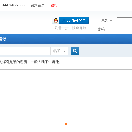
89-6346-2665
设为首页
银行
用户名
只需一步，快速开始
密码
活动
帖子
搜
刻浑身是劲的秘密，一般人我不告诉他。
索