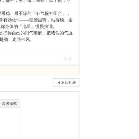
做，提神；累了做，来劲；软了做，立
里最稳、最不燥的「补气提神组合」，
身有劲杜仲——强腰固肾，站得稳、走
把你身体的「电量」慢慢拉满。
是把你自己的阳气唤醒、把堵住的气血
身是劲、走路带风。
举报
返回列表
高级模式