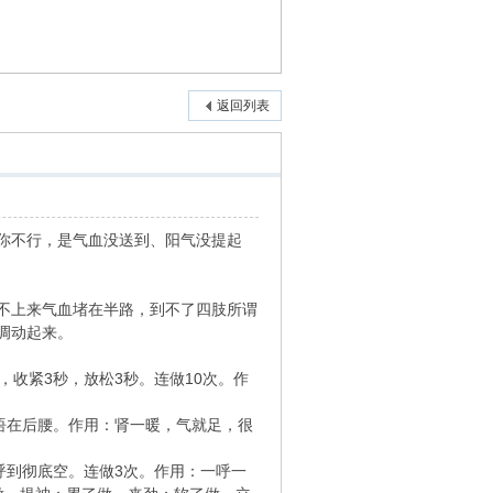
返回列表
你不行，是气血没送到、阳气没提起
不上来气血堵在半路，到不了四肢所谓
调动起来。
，收紧3秒，放松3秒。连做10次。作
，捂在后腰。作用：肾一暖，气就足，很
呼到彻底空。连做3次。作用：一呼一