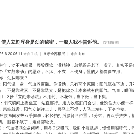
]
使人立刻浑身是劲的秘密，一般人我不告诉他。
[复制链接]
-6-20 06:11
来自手机
|
显示全部楼层
|
来自山东
中年，动不动就累、腰酸腿软、没精神，总觉得是老了、虚了。其实不是
个「立刻来劲」的思路，不猛、不玄、不伤身，懂的人都偷偷在用。
你：劲从哪来？
：阳气温一身，气血养百骸。你没劲，只有两个原因：阳气沉在下边，升
」，不是靠激素、不是靠透支，是把你身上本来就有的阳气、气血，瞬间
用：3步「立刻来劲法」不用药、不花钱，当下做，当下爽。
一缩：阳气瞬间上提坐直、站直都行。用力收缩肛门会阴，像憋住大小便一样
，宗筋就紧，阳气立刻往上走，腰马上不塌，人马上精神，下身也稳。
肾：后腰瞬间发热双手握拳，轻轻拍打后腰肾区位置，1分钟。再双手搓热
儿，腿都不软了，走路都轻快。
吸3口：气血灌满全身闭嘴，用鼻子深吸气，吸到小腹鼓起，慢慢用嘴呼气，