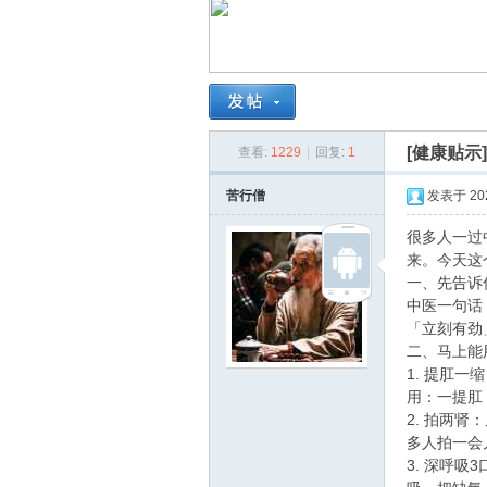
南
[健康贴示
查看:
1229
|
回复:
1
苦行僧
发表于 2026
很多人一过
来。今天这
在
一、先告诉
中医一句话
「立刻有劲
二、马上能
1. 提肛
用：一提肛
2. 拍两
多人拍一会
3. 深呼