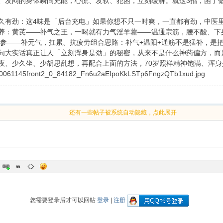
、发闷的身体瞬间充能，心慌、发软、犯困，立刻缓解。就这3招，困了
久有劲：这4味是「后台充电」如果你想不只一时爽，一直都有劲，中医
养：黄芪——补气之王，一喝就有力气淫羊藿——温通宗筋，腰不酸、下
党参——补元气，扛累、抗疲劳组合思路：补气+温阳+通筋不是猛补，是
句大实话真正让人「立刻浑身是劲」的秘密，从来不是什么神药偏方，而
夜、少久坐、少胡思乱想，再配合上面的方法，70岁照样精神饱满、浑
还有一些帖子被系统自动隐藏，点此展开
您需要登录后才可以回帖
登录
|
注册