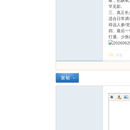
线
吸，把缺氧
竿见影。
三、真正长
适合日常调
得远人参/
四、最后一
打通。少熬
回复
莱
芜