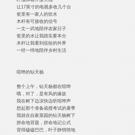
让17英寸的电视多收几个台
瓮里有一家人的饮水
木杆有可接收的信号
一文一武地陪伴农家日子
瓮里的水让我踏实要本分
木杆让我看到缤纷的外界
一经一纬地陪伴乡村生活
喧哗的钻天杨
整个上午，钻天杨都在喧哗
哦，对了，是有风的缘故
我在树下边凉快边听喧哗声
想起那个准备函授考试的暑季
我就在自家菜园的钻天杨树下
拼命地背题，拼命地记公式
背得磕磕巴巴，叶子静悄悄地