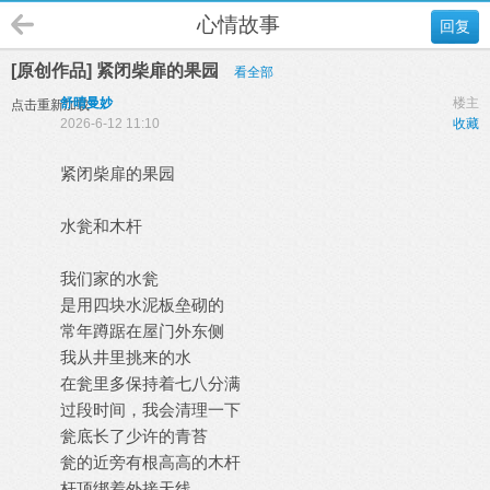
心情故事
回复
[原创作品] 紧闭柴扉的果园
看全部
舒晴曼妙
楼主
点击重新加载
2026-6-12 11:10
收藏
紧闭柴扉的果园
水瓮和木杆
我们家的水瓮
是用四块水泥板垒砌的
常年蹲踞在屋门外东侧
我从井里挑来的水
在瓮里多保持着七八分满
过段时间，我会清理一下
瓮底长了少许的青苔
瓮的近旁有根高高的木杆
杆顶绑着外接天线