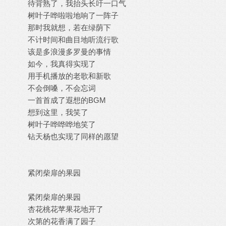
待背熟了，我抬头长吁一口气
树叶子哗啦啦地响了一阵子
那时我就想，若在绿荫下
不计时间和曲目地听流行歌
该是多浪漫多罗曼的事情
如今，我真得实现了
用手机播放的老歌和新歌
不会倒嗓，不会忘词
一首首成了遐想的BGM
想到这里，我笑了
树叶子哗哗哗地笑了
钻天杨也实现了同样的愿望
紧闭柴扉的果园
紧闭柴扉的果园
杏花桃花苹果花地开了
次第的花香满了园子