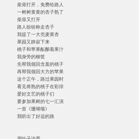
柴扉打开，免费给路人
一树树黄黄的杏子熟了
柴扉又打开
路人纷纷称走杏子
我提了一大兜麦黄杏
果园又静寂下来
桃子和苹果酝酿着果汁
我身旁的柳筐
先帮我领回含羞的桃子
再帮我领回大方的苹果
这个正午，路过果园时
看见将熟的桃子在彩排
爱好文艺的桃子们
要参加果树的七一汇演
一首《珊瑚颂》
我听出了好远的路
用叶子说爱