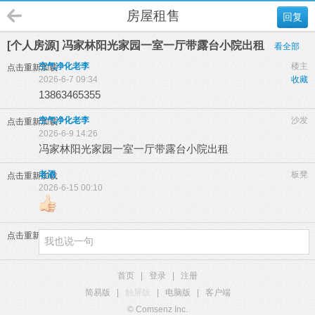
房屋租售
回复
[个人房源] 冯家林阳光家园一室一厅带露台小院出租
看全部
空气净化老李
楼主
点击重新加载
2026-6-7 09:34
收藏
13863465355
空气净化老李
沙发
点击重新加载
2026-6-9 14:26
冯家林阳光家园一室一厅带露台小院出租
老酒
板凳
点击重新加载
2026-6-15 00:10
点击重新加载
首页
|
登录
|
注册
简易版
|
触屏版
|
电脑版
|
客户端
© Comsenz Inc.