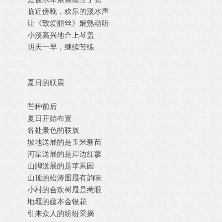
临近傍晚，欢乐的溪水声
让《致爱丽丝》娴熟动听
小溪高兴地合上琴盖
明天一早，继续苦练
夏日的联展
芒种前后
夏日开始布置
各处景色的联展
坡地送展的是玉米新苗
河渠送展的是岸边红蓼
山脚送展的是苹果园
山顶的松涛图最有韵味
小村的合欢树最是惹眼
地堰的藤本金银花
引来众人的纷纷采摘