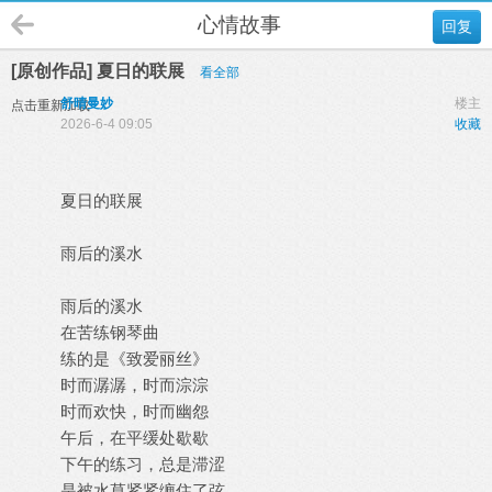
心情故事
回复
[原创作品] 夏日的联展
看全部
舒晴曼妙
楼主
点击重新加载
2026-6-4 09:05
收藏
夏日的联展
雨后的溪水
雨后的溪水
在苦练钢琴曲
练的是《致爱丽丝》
时而潺潺，时而淙淙
时而欢快，时而幽怨
午后，在平缓处歇歇
下午的练习，总是滞涩
是被水草紧紧缠住了弦