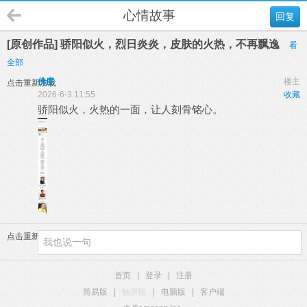
心情故事
回复
[原创作品] 骄阳似火，烈日炎炎，皮肤的火热，不再飘逸
看
全部
佛度
楼主
点击重新加载
2026-6-3 11:55
收藏
骄阳似火，火热的一面，让人刻骨铭心。
点击重新加载
首页
|
登录
|
注册
简易版
|
触屏版
|
电脑版
|
客户端