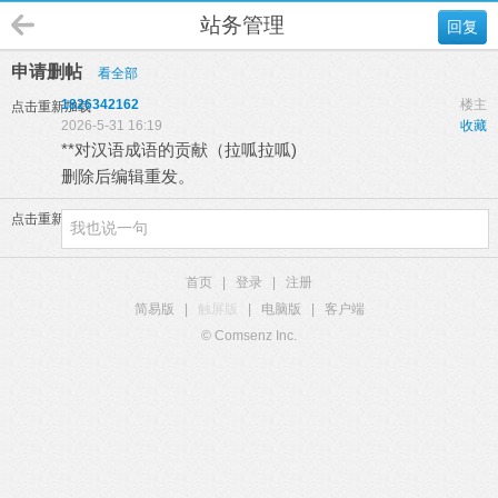
站务管理
回复
申请删帖
看全部
1826342162
楼主
点击重新加载
2026-5-31 16:19
收藏
**对汉语成语的贡献（拉呱拉呱)
删除后编辑重发。
点击重新加载
首页
|
登录
|
注册
简易版
|
触屏版
|
电脑版
|
客户端
© Comsenz Inc.